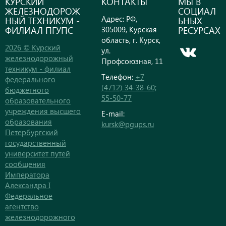
КУРСКИЙ
КОНТАКТЫ
МЫ В
ЖЕЛЕЗНОДОРОЖ
СОЦИАЛ
Адрес: РФ,
НЫЙ ТЕХНИКУМ -
ЬНЫХ
ФИЛИАЛ ПГУПС
РЕСУРСАХ
305009, Курская
область, г. Курск,
2026 © Курский
ул.
железнодорожный
Профсоюзная, 11
техникум - филиал
Телефон:
+7
федерального
(4712) 34-38-60;
бюджетного
55-50-77
образовательного
учреждения высшего
E-mail:
образования
kursk@pgups.ru
Петербургский
государственный
университет путей
сообщения
Императора
Александра I
Федеральное
агентство
железнодорожного