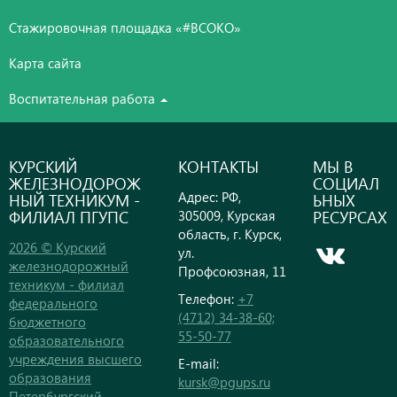
Стажировочная площадка «#ВСОКО»
Карта сайта
Воспитательная работа
КУРСКИЙ
КОНТАКТЫ
МЫ В
ЖЕЛЕЗНОДОРОЖ
СОЦИАЛ
Адрес: РФ,
НЫЙ ТЕХНИКУМ -
ЬНЫХ
ФИЛИАЛ ПГУПС
РЕСУРСАХ
305009, Курская
область, г. Курск,
2026 © Курский
ул.
железнодорожный
Профсоюзная, 11
техникум - филиал
Телефон:
+7
федерального
(4712) 34-38-60;
бюджетного
55-50-77
образовательного
учреждения высшего
E-mail:
образования
kursk@pgups.ru
Петербургский