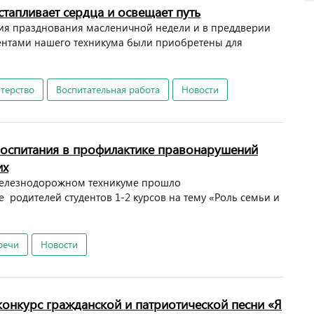
тапливает сердца и освещает путь
ния празднования масленичной недели и в преддверии
ентами нашего техникума были приобретены для
терство
Воспитательная работа
Новости
воспитания в профилактике правонарушений
их
 железнодорожном техникуме прошло
родителей студентов 1-2 курсов на тему «Роль семьи и
речи
Новости
конкурс гражданской и патриотической песни «Я