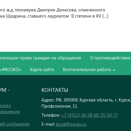
го ж.д. техникума Дмитрия Денисова, отмеченного
ма Щедрина, ставшего лауреатом II степени в XV […]
ализации права граждан на обращение
О противодействии
 «#ВСОКО»
Карта сайта
Воспитательная работа
М -
КОНТАКТЫ
Адрес: РФ, 305009, Курская область, г. Курск,
илиал
Профсоюзная, 11
чреждения
Телефон:
+7 (4712) 34-38-60; 55-50-77
тей сообщения
E-mail:
kursk@pgups.ru