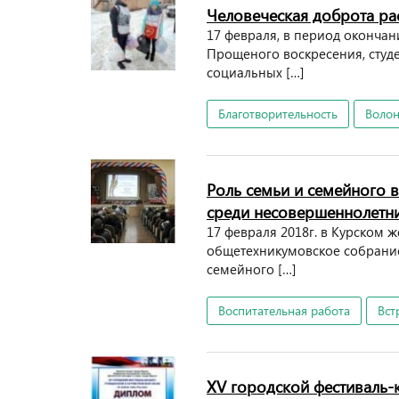
Человеческая доброта рас
17 февраля, в период оконча
Прощеного воскресения, студ
социальных […]
Благотворительность
Волон
Роль семьи и семейного 
среди несовершеннолетн
17 февраля 2018г. в Курском
общетехникумовское собрание 
семейного […]
Воспитательная работа
Вст
XV городской фестиваль-