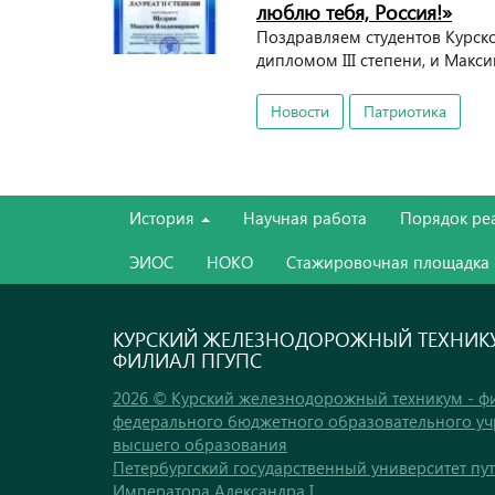
люблю тебя, Россия!»
Поздравляем студентов Курско
дипломом III степени, и Макси
Новости
Патриотика
История
Научная работа
Порядок ре
ЭИОС
НОКО
Стажировочная площадка
КУРСКИЙ ЖЕЛЕЗНОДОРОЖНЫЙ ТЕХНИКУ
ФИЛИАЛ ПГУПС
2026 © Курский железнодорожный техникум - ф
федерального бюджетного образовательного у
высшего образования
Петербургский государственный университет пу
Императора Александра I