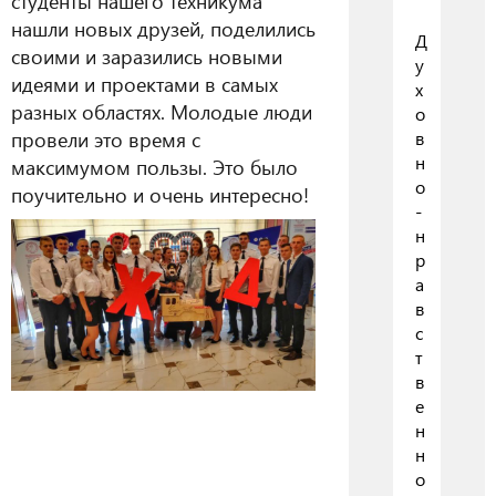
студенты нашего техникума
нашли новых друзей, поделились
Д
своими и заразились новыми
у
идеями и проектами в самых
х
разных областях. Молодые люди
о
провели это время с
в
н
максимумом пользы. Это было
о
поучительно и очень интересно!
-
н
р
а
в
с
т
в
е
н
н
о