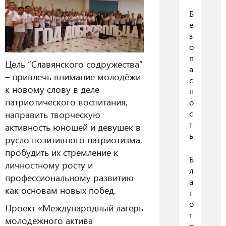
Б
е
з
о
п
Цель “Славянского содружества”
а
– привлечь внимание молодёжи
с
к новому слову в деле
н
патриотического воспитания,
о
с
направить творческую
т
активность юношей и девушек в
ь
русло позитивного патриотизма,
пробудить их стремление к
Б
личностному росту и
л
профессиональному развитию
а
как основам новых побед.
г
о
Проект «Международный лагерь
т
молодежного актива
в