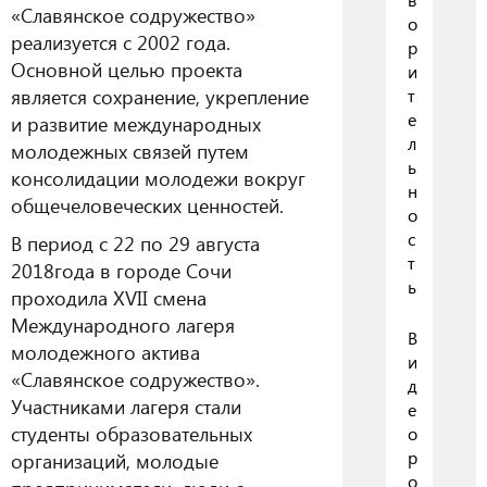
«Славянское содружество»
о
реализуется с 2002 года.
р
Основной целью проекта
и
является сохранение, укрепление
т
е
и развитие международных
л
молодежных связей путем
ь
консолидации молодежи вокруг
н
общечеловеческих ценностей.
о
с
В период с 22 по 29 августа
т
2018года в городе Сочи
ь
проходила XVII смена
Международного лагеря
В
молодежного актива
и
«Славянское содружество».
д
Участниками лагеря стали
е
студенты образовательных
о
р
организаций, молодые
о