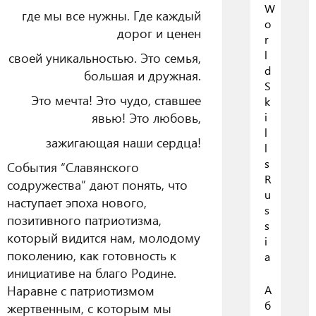
W
где мы все нужны. Где каждый
o
дорог и ценен
r
l
своей уникальностью. Это семья,
d
большая и дружная.
S
Это мечта! Это чудо, ставшее
k
явью! Это любовь,
i
l
зажигающая наши сердца!
l
s
События “Славянского
R
содружества” дают понять, что
u
наступает эпоха нового,
s
позитивного патриотизма,
s
который видится нам, молодому
i
поколению, как готовность к
a
инициативе на благо Родине.
Наравне с патриотизмом
А
б
жертвенным, с которым мы