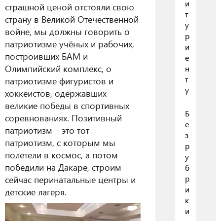
и
страшной ценой отстояли свою
т
страну в Великой Отечественной
у
войне, мы должны говорить о
р
патриотизме учёных и рабочих,
и
построивших БАМ и
е
Олимпийский комплекс, о
н
т
патриотизме фигуристов и
у
хоккеистов, одержавших
великие победы в спортивных
Б
соревнованиях. Позитивный
е
патриотизм – это тот
з
патриотизм, с которым мы
р
полетели в космос, а потом
у
победили на Дакаре, строим
б
сейчас перинатальные центры и
р
и
детские лагеря.
к
и