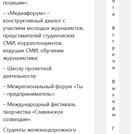
о
позиции»;
т
– «Медиафорум» –
а
конструктивный диалог с
участием молодых журналистов,
В
с
представителей студенческих
т
СМИ, корреспондентов,
р
ведущих СМИ; обучение
е
журналистике;
ч
и
– Школу проектной
деятельности;
В
– Межрегиональный форум «Ты
ы
– предприниматель»;
х
о
– Международный фестиваль
д
творчества «Славянское
ы
созвездие».
Г
Студенты железнодорожного