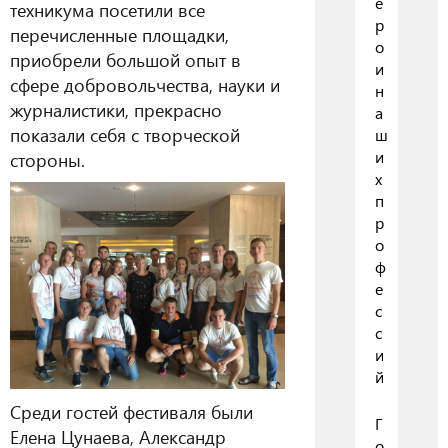
е
техникума посетили все
р
перечисленные площадки,
о
приобрели большой опыт в
и
сфере добровольчества, науки и
н
журналистики, прекрасно
а
показали себя с творческой
ш
и
стороны.
х
п
р
о
ф
е
с
с
и
й
Среди гостей фестиваля были
Г
Елена Цунаева, Александр
о