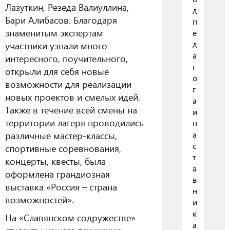
Лазуткин, Резеда Валиуллина,
д
Бари Алибасов. Благодаря
п
знаменитым экспертам
е
д
участники узнали много
а
интересного, поучительного,
г
открыли для себя новые
о
возможности для реализации
г
новых проектов и смелых идей.
а
Также в течение всей смены на
и
территории лагеря проводились
н
различные мастер-классы,
а
с
спортивные соревнования,
т
концерты, квесты, была
а
оформлена грандиозная
в
выставка «Россия – страна
н
возможностей».
и
к
На «Славянском содружестве»
а