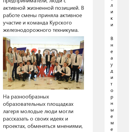
предприниматели, люди с
л
активной жизненной позицией. В
и
работе смены приняла активное
к
участие и команда Курского
и
железнодорожного техникума.
В
н
е
а
у
д
и
т
о
На разнообразных
р
н
образовательных площадках
ы
лагеря молодые люди могли
е
рассказать о своих идеях и
м
проектах, обменяться мнениями,
е