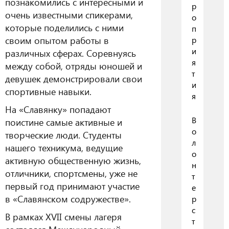
познакомились с интересными и
р
очень известными спикерами,
о
которые поделились с ними
п
своим опытом работы в
р
и
различных сферах. Соревнуясь
я
между собой, отряды юношей и
т
девушек демонстрировали свои
и
спортивные навыки.
я
На «Славянку» попадают
В
поистине самые активные и
о
творческие люди. Студенты
л
нашего техникума, ведущие
о
активную общественную жизнь,
н
отличники, спортсмены, уже не
т
первый год принимают участие
е
в «Славянском содружестве».
р
с
В рамках XVII смены лагеря
т