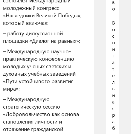
состоялся Международный
в
молодежный конгресс
о
«Наследники Великой Победы»,
который включал:
В
о
– работу дискуссионной
с
площадки «Диалог на равных»;
п
и
– Международную научно-
т
практическую конференцию
а
молодых ученых светских и
т
духовных учебных заведений
е
«Пути устойчивого развития
л
мира»;
ь
н
– Международную
а
стратегическую сессию
я
«Добровольчество как основа
р
становления личности и
а
б
отражение гражданской