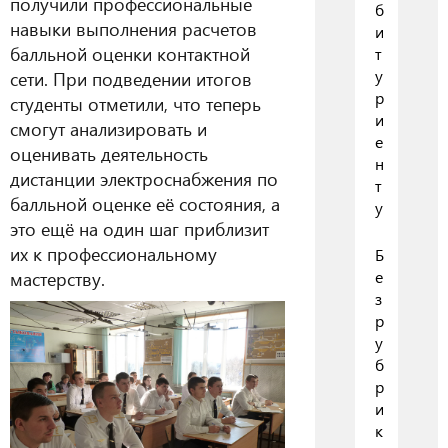
получили профессиональные
б
навыки выполнения расчетов
и
балльной оценки контактной
т
у
сети. При подведении итогов
р
студенты отметили, что теперь
и
смогут анализировать и
е
оценивать деятельность
н
дистанции электроснабжения по
т
балльной оценке её состояния, а
у
это ещё на один шаг приблизит
их к профессиональному
Б
мастерству.
е
з
р
у
б
р
и
к