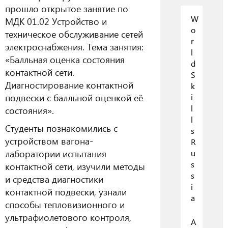
прошло открытое занятие по
W
МДК 01.02 Устройство и
o
техническое обслуживание сетей
r
электроснабжения. Тема занятия:
l
«Балльная оценка состояния
d
контактной сети.
S
Диагностирование контактной
k
подвески с балльной оценкой её
i
l
состояния».
l
Студенты познакомились с
s
устройством вагона-
R
лаборатории испытания
u
s
контактной сети, изучили методы
s
и средства диагностики
i
контактной подвески, узнали
a
способы тепловизионного и
ультрафиолетового контроля,
А