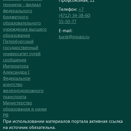
Профсоюзная, 11
техникум - филиал
Телефон:
+7
федерального
(4712) 34-38-60;
бюджетного
55-50-77
образовательного
учреждения высшего
E-mail:
образования
kursk@pgups.ru
Петербургский
государственный
университет путей
сообщения
Императора
Александра I
Федеральное
агентство
железнодорожного
транспорта
Министерство
образования и науки
РФ
При использовании материалов портала активная ссылка
на источник обязательна.