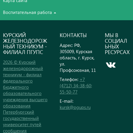
Карта сайта
Воспитательная работа
КУРСКИЙ
КОНТАКТЫ
МЫ В
ЖЕЛЕЗНОДОРОЖ
СОЦИАЛ
Адрес: РФ,
НЫЙ ТЕХНИКУМ -
ЬНЫХ
ФИЛИАЛ ПГУПС
РЕСУРСАХ
305009, Курская
область, г. Курск,
2026 © Курский
ул.
железнодорожный
Профсоюзная, 11
техникум - филиал
Телефон:
+7
федерального
(4712) 34-38-60;
бюджетного
55-50-77
образовательного
учреждения высшего
E-mail:
образования
kursk@pgups.ru
Петербургский
государственный
университет путей
сообщения