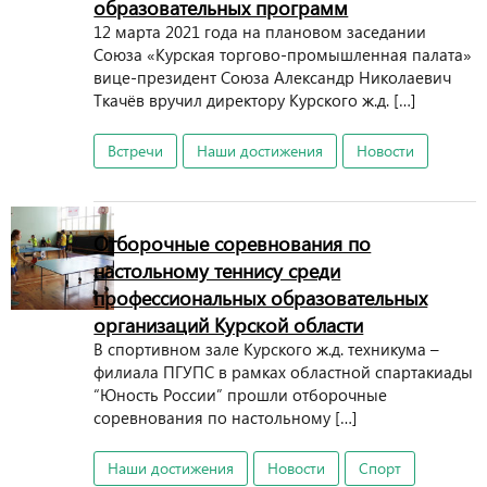
образовательных программ
12 марта 2021 года на плановом заседании
Союза «Курская торгово-промышленная палата»
вице-президент Союза Александр Николаевич
Ткачёв вручил директору Курского ж.д. […]
Встречи
Наши достижения
Новости
Отборочные соревнования по
настольному теннису среди
профессиональных образовательных
организаций Курской области
В спортивном зале Курского ж.д. техникума –
филиала ПГУПС в рамках областной спартакиады
“Юность России” прошли отборочные
соревнования по настольному […]
Наши достижения
Новости
Спорт