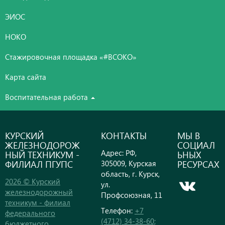
ЭИОС
НОКО
Стажировочная площадка «#ВСОКО»
Карта сайта
Воспитательная работа
КУРСКИЙ
КОНТАКТЫ
МЫ В
ЖЕЛЕЗНОДОРОЖ
СОЦИАЛ
Адрес: РФ,
НЫЙ ТЕХНИКУМ -
ЬНЫХ
ФИЛИАЛ ПГУПС
РЕСУРСАХ
305009, Курская
область, г. Курск,
2026 © Курский
ул.
железнодорожный
Профсоюзная, 11
техникум - филиал
Телефон:
+7
федерального
(4712) 34-38-60;
бюджетного