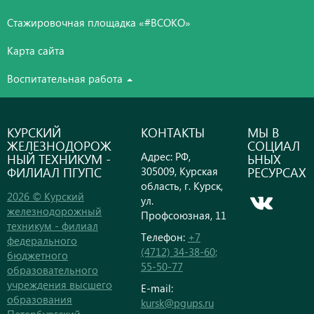
Стажировочная площадка «#ВСОКО»
Карта сайта
Воспитательная работа
КУРСКИЙ
КОНТАКТЫ
МЫ В
ЖЕЛЕЗНОДОРОЖ
СОЦИАЛ
Адрес: РФ,
НЫЙ ТЕХНИКУМ -
ЬНЫХ
ФИЛИАЛ ПГУПС
РЕСУРСАХ
305009, Курская
область, г. Курск,
2026 © Курский
ул.
железнодорожный
Профсоюзная, 11
техникум - филиал
Телефон:
+7
федерального
(4712) 34-38-60;
бюджетного
55-50-77
образовательного
учреждения высшего
E-mail:
образования
kursk@pgups.ru