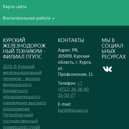
Карта сайта
Воспитательная работа
КУРСКИЙ
КОНТАКТЫ
МЫ В
ЖЕЛЕЗНОДОРОЖ
СОЦИАЛ
Адрес: РФ,
НЫЙ ТЕХНИКУМ -
ЬНЫХ
ФИЛИАЛ ПГУПС
РЕСУРСАХ
305009, Курская
область, г. Курск,
2026 © Курский
ул.
железнодорожный
Профсоюзная, 11
техникум - филиал
Телефон:
+7
федерального
(4712) 34-38-60;
бюджетного
55-50-77
образовательного
учреждения высшего
E-mail:
образования
kursk@pgups.ru
Петербургский
государственный
университет путей