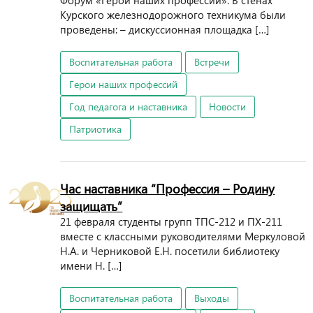
Форум «Герои наших профессий». В стенах
Курского железнодорожного техникума были
проведены: – дискуссионная площадка […]
Воспитательная работа
Встречи
Герои наших профессий
Год педагога и наставника
Новости
Патриотика
Час наставника “Профессия – Родину
защищать”
21 февраля студенты групп ТПС-212 и ПХ-211
вместе с классными руководителями Меркуловой
Н.А. и Черниковой Е.Н. посетили библиотеку
имени Н. […]
Воспитательная работа
Выходы