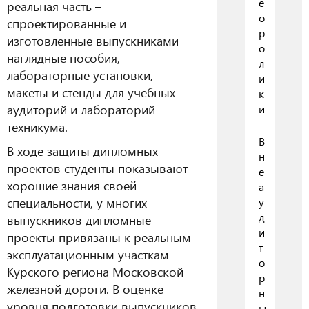
е
реальная часть –
о
спроектированные и
р
изготовленные выпускниками
о
наглядные пособия,
л
лабораторные установки,
и
макеты и стенды для учебных
к
аудиторий и лабораторий
и
техникума.
В
В ходе защиты дипломных
н
проектов студенты показывают
е
хорошие знания своей
а
специальности, у многих
у
д
выпускников дипломные
и
проекты привязаны к реальным
т
эксплуатационным участкам
о
Курского региона Московской
р
железной дороги. В оценке
н
уровня подготовки выпускников
ы