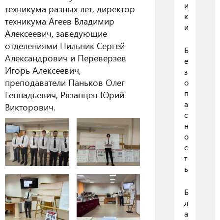
и
техникума разных лет, директор
к
техникума Агеев Владимир
и
Алексеевич, заведующие
отделениями Пильник Сергей
Б
Александрович и Переверзев
е
Игорь Алексеевич,
з
преподаватели Паньков Олег
о
п
Геннадьевич, Рязанцев Юрий
а
Викторович.
с
н
о
с
т
ь
Б
л
а