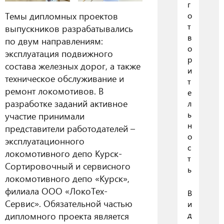
г
Темы дипломных проектов
о
т
выпускников разрабатывались
в
по двум направлениям:
о
эксплуатация подвижного
р
состава железных дорог, а также
и
техническое обслуживание и
т
ремонт локомотивов. В
е
разработке заданий активное
л
ь
участие принимали
н
представители работодателей –
о
эксплуатационного
с
локомотивного депо Курск-
т
Сортировочный и сервисного
ь
локомотивного депо «Курск»,
филиала ООО «ЛокоТех-
В
Сервис». Обязательной частью
и
дипломного проекта является
д