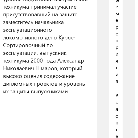
техникума принимал участие
е
м
присутствовавший на защите
е
заместитель начальника
р
эксплуатационного
о
локомотивного депо Курск-
п
Сортировочный по
р
эксплуатации, выпускник
и
техникума 2000 года Александр
я
Николаевич Шмаров, который
т
и
высоко оценил содержание
я
дипломных проектов и уровень
их защиты выпускниками.
В
о
л
о
н
т
е