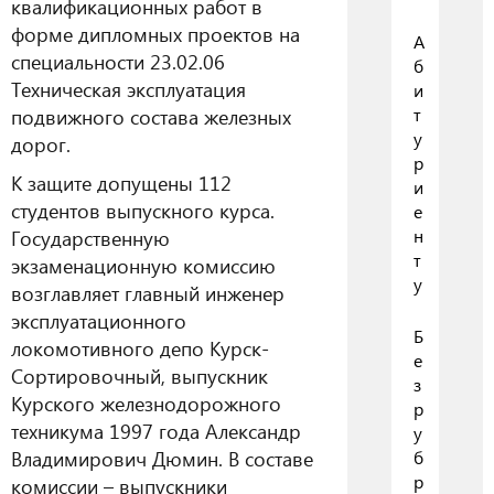
квалификационных работ в
форме дипломных проектов на
А
специальности 23.02.06
б
Техническая эксплуатация
и
подвижного состава железных
т
у
дорог.
р
К защите допущены 112
и
студентов выпускного курса.
е
Государственную
н
т
экзаменационную комиссию
у
возглавляет главный инженер
эксплуатационного
Б
локомотивного депо Курск-
е
Сортировочный, выпускник
з
Курского железнодорожного
р
техникума 1997 года Александр
у
Владимирович Дюмин. В составе
б
р
комиссии – выпускники