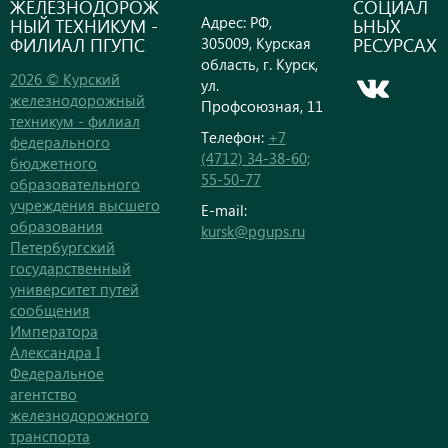
ЖЕЛЕЗНОДОРОЖ
СОЦИАЛ
Адрес: РФ,
НЫЙ ТЕХНИКУМ -
ЬНЫХ
ФИЛИАЛ ПГУПС
РЕСУРСАХ
305009, Курская
область, г. Курск,
2026 © Курский
ул.
железнодорожный
Профсоюзная, 11
техникум - филиал
Телефон:
+7
федерального
(4712) 34-38-60;
бюджетного
55-50-77
образовательного
учреждения высшего
E-mail:
образования
kursk@pgups.ru
Петербургский
государственный
университет путей
сообщения
Императора
Александра I
Федеральное
агентство
железнодорожного
транспорта