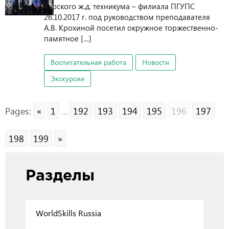
Курского ж.д. техникума – филиала ПГУПС
26.10.2017 г. под руководством преподавателя
А.В. Крохиной посетил окружное торжественно-
памятное […]
Воспитательная работа
Новости
Экскурсии
Pages:
«
1
...
192
193
194
195
196
197
198
199
»
Разделы
WorldSkills Russia