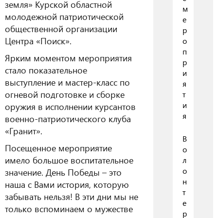
земля» Курской областной
м
молодежной патриотической
е
общественной организации
р
Центра «Поиск».
о
п
Ярким моментом мероприятия
р
стало показательное
и
выступление и мастер-класс по
я
огневой подготовке и сборке
т
и
оружия в исполнении курсантов
я
военно-патриотического клуба
«Гранит».
В
Посещенное мероприятие
о
имело большое воспитательное
л
о
значение. День Победы – это
н
наша с Вами история, которую
т
забывать нельзя! В эти дни мы не
е
только вспоминаем о мужестве
р