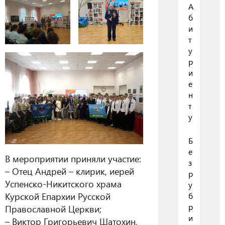
А
б
и
т
у
р
и
е
н
т
у
Б
е
В мероприятии приняли участие:
з
– Отец Андрей – клирик, иерей
р
Успенско-Никитского храма
у
Курской Епархии Русской
б
р
Православной Церкви;
и
– Виктор Григорьевич Шатохин,