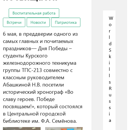
Воспитательная работа
W
Встречи
Новости
Патриотика
o
r
6 мая, в преддверии одного из
l
самых главных и почитаемых
d
праздников— Дня Победы –
S
студенты Курского
k
железнодорожного техникума
i
l
группы ТПС-213 совместно с
l
классным руководителем
s
Абашкиной Н.В. посетили
R
исторический хронограф «Во
u
славу героев. Победе
s
посвящаем!», который состоялся
s
в Центральной городской
i
библиотеке им. Ф.А. Семёнова.
a