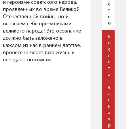
и героизме советского народа,
с
проявленных во время Великой
т
Отечественной войны, но и
в
о
осознаем себя преемниками
великого народа! Это осознание
В
должно быть заложено в
о
каждом из нас в раннем детстве,
с
пронесено через всю жизнь и
п
передано потомкам.
и
т
а
т
е
л
ь
н
а
я
р