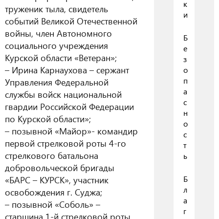
к
труженик тыла, свидетель
и
событий Великой Отечественной
войны, член Автономного
Б
социального учреждения
е
Курской области «Ветеран»;
з
– Ирина Карнаухова – сержант
о
п
Управления Федеральной
а
службы войск национальной
с
гвардии Российской Федерации
н
по Курской области»;
о
– позывной «Майор»- командир
с
первой стрелковой роты 4-го
т
стрелкового батальона
ь
добровольческой бригады
Б
«БАРС – КУРСК», участник
л
освобождения г. Суджа;
а
– позывной «Соболь» –
г
старшина 1-й стрелковой роты