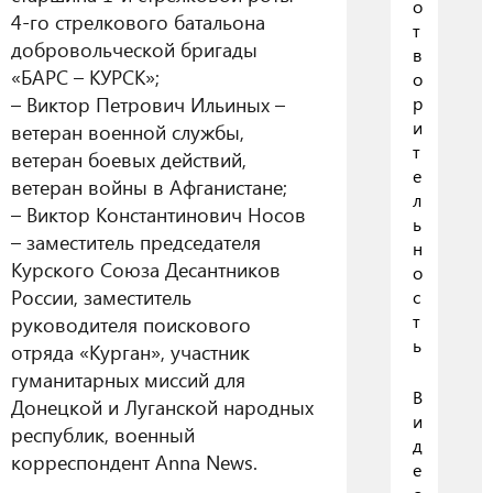
о
4-го стрелкового батальона
т
добровольческой бригады
в
«БАРС – КУРСК»;
о
– Виктор Петрович Ильиных –
р
и
ветеран военной службы,
т
ветеран боевых действий,
е
ветеран войны в Афганистане;
л
– Виктор Константинович Носов
ь
– заместитель председателя
н
Курского Союза Десантников
о
России, заместитель
с
т
руководителя поискового
ь
отряда «Курган», участник
гуманитарных миссий для
В
Донецкой и Луганской народных
и
республик, военный
д
корреспондент Anna News.
е