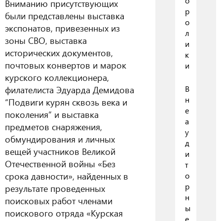
о
Вниманию присутствующих
р
были представлены выставка
о
экспонатов, привезенных из
л
зоны СВО, выставка
и
исторических документов,
к
почтовых конвертов и марок
и
курского коллекционера,
В
филателиста Эдуарда Демидова
н
“Подвиги курян сквозь века и
е
поколения” и выставка
а
предметов снаряжения,
у
обмундирования и личных
д
вещей участников Великой
и
Отечественной войны «Без
т
срока давности», найденных в
о
р
результате проведенных
н
поисковых работ членами
ы
поискового отряда «Курская
е