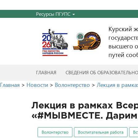
Ресурсы ПГУПС
Курский 
государст
высшего о
путей соо
ГЛАВНАЯ
СВЕДЕНИЯ ОБ ОБРАЗОВАТЕЛЬН
Главная
>
Новости
>
Волонтерство
>
Лекция в рамка
Лекция в рамках Все
«#МЫВМЕСТЕ. Дарим
Волонтерство
Воспитательная работа
Вс