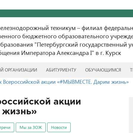
железнодорожный техникум – филиал федераль
венного бюджетного образовательного учрежд
бразования "Петербургский государственный у
бщения Императора Александра I" в г. Курск
ОЙ ОРГАНИЗАЦИИ
АБИТУРИЕНТУ
ОБУЧАЮЩИМСЯ
Т
х Всероссийской акции «#МЫВМЕСТЕ. Дарим жизнь»
российской акции
 жизнь»
тречи
Мы за ЗОЖ
Новости