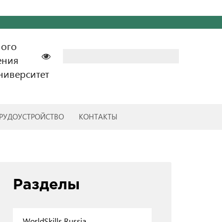
ного
Найти:
ения
ниверситет
РУДОУСТРОЙСТВО
КОНТАКТЫ
Разделы
WorldSkills Russia