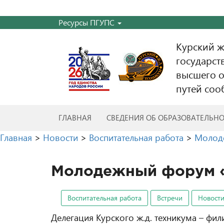
Ресурсы ПГУПС
Курский 
государст
высшего о
путей соо
ГЛАВНАЯ
СВЕДЕНИЯ ОБ ОБРАЗОВАТЕЛЬН
Главная
>
Новости
>
Воспитательная работа
>
Молод
Молодежный форум 
Воспитательная работа
Встречи
Новост
Делегация Курского ж.д. техникума – фил