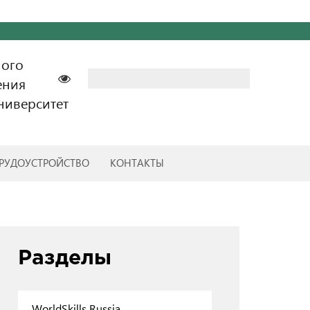
ного
Найти:
ения
ниверситет
РУДОУСТРОЙСТВО
КОНТАКТЫ
Разделы
WorldSkills Russia