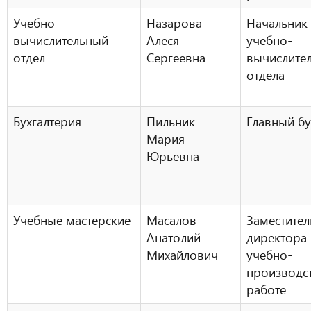
Учебно-
Назарова
Начальник
вычислительный
Алеся
учебно-
отдел
Сергеевна
вычислите
отдела
Бухгалтерия
Пильник
Главный бу
Мария
Юрьевна
Учебные мастерские
Масалов
Заместител
Анатолий
директора
Михайлович
учебно-
производс
работе