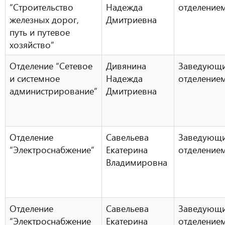
“Строительство
Надежда
отделение
железных дорог,
Дмитриевна
путь и путевое
хозяйство”
Отделение “Сетевое
Дивянина
Заведующ
и системное
Надежда
отделение
администрирование”
Дмитриевна
Отделение
Савельева
Заведующ
“Электроснабжение”
Екатерина
отделение
Владимировна
Отделение
Савельева
Заведующ
“Электроснабжение
Екатерина
отделение