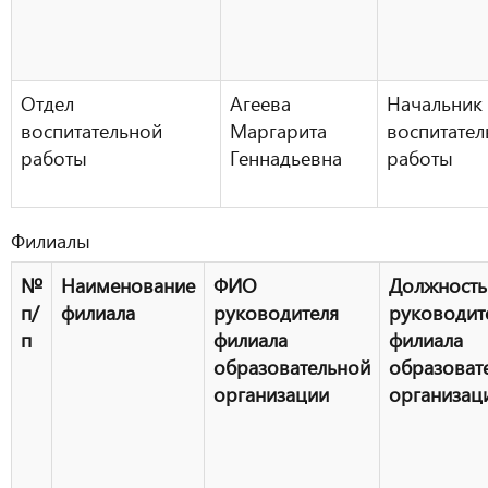
Отдел
Агеева
Начальник 
воспитательной
Маргарита
воспитател
работы
Геннадьевна
работы
Филиалы
№
Наименование
ФИО
Должность
п/
филиала
руководителя
руководит
п
филиала
филиала
образовательной
образоват
организации
организац