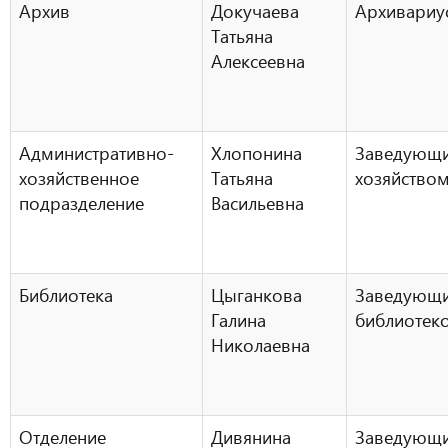
Архив
Докучаева
Архивариу
Татьяна
Алексеевна
Административно-
Хлопонина
Заведующ
хозяйственное
Татьяна
хозяйство
подразделение
Васильевна
Библиотека
Цыганкова
Заведующ
Галина
библиотек
Николаевна
Отделение
Дивянина
Заведующ