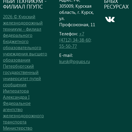
НЫЙ ТЕХНИКУМ -
ЬНЫХ
ФИЛИАЛ ПГУПС
РЕСУРСАХ
305009, Курская
область, г. Курск,
2026 © Курский
ул.
железнодорожный
Профсоюзная, 11
техникум - филиал
Телефон:
+7
федерального
(4712) 34-38-60;
бюджетного
55-50-77
образовательного
учреждения высшего
E-mail:
образования
kursk@pgups.ru
Петербургский
государственный
университет путей
сообщения
Императора
Александра I
Федеральное
агентство
железнодорожного
транспорта
Министерство