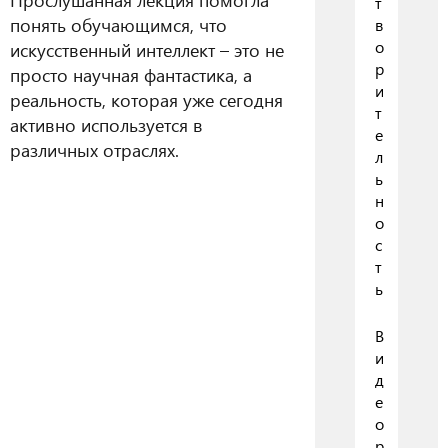
т
понять обучающимся, что
в
о
искусственный интеллект – это не
р
просто научная фантастика, а
и
реальность, которая уже сегодня
т
активно используется в
е
различных отраслях.
л
ь
н
о
с
т
ь
В
и
д
е
о
р