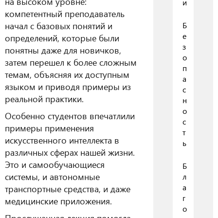
на высоком уровне:
и
компетентный преподаватель
начал с базовых понятий и
Б
е
определений, которые были
з
понятны даже для новичков,
о
затем перешел к более сложным
п
темам, объясняя их доступным
а
языком и приводя примеры из
с
реальной практики.
н
о
Особенно студентов впечатлили
с
примеры применения
т
искусственного интеллекта в
ь
различных сферах нашей жизни.
Это и самообучающиеся
Б
системы, и автономные
л
а
транспортные средства, и даже
г
медицинские приложения.
о
Прослушанная лекция помогла