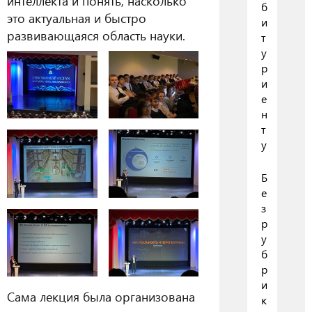
интеллекта и понять, насколько
б
это актуальная и быстро
и
развивающаяся область науки.
т
у
р
и
е
н
т
у
Б
е
з
р
у
б
р
и
Сама лекция была организована
к