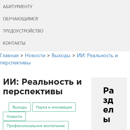
АБИТУРИЕНТУ
ОБУЧАЮЩИМСЯ
ТРУДОУСТРОЙСТВО
КОНТАКТЫ
Главная
>
Новости
>
Выходы
>
ИИ: Реальность и
перспективы
ИИ: Реальность и
Ра
перспективы
зд
Выходы
Наука и инновации
ел
Новости
ы
Профессиональное воспитание