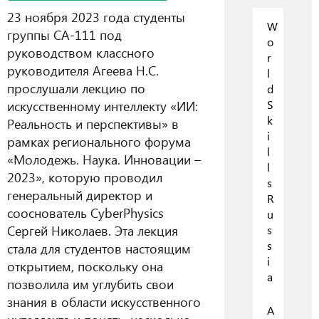
23 ноября 2023 года студенты
W
группы СА-111 под
o
руководством классного
r
руководителя Агеева Н.С.
l
прослушали лекцию по
d
искусственному интеллекту «ИИ:
S
k
Реальность и перспективы» в
i
рамках регионального форума
l
«Молодежь. Наука. Инновации –
l
2023», которую проводил
s
генеральный директор и
R
сооснователь CyberPhysics
u
Сергей Николаев. Эта лекция
s
s
стала для студентов настоящим
i
открытием, поскольку она
a
позволила им углубить свои
знания в области искусственного
А