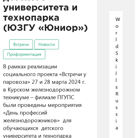
университета и
технопарка
W
o
(ЮЗГУ «Юниор»)
r
l
Встречи
Новости
d
S
Профориентация
k
В рамках реализации
i
социального проекта «Встречи у
l
l
паровоза» 27 и 28 марта 2024 г.
s
в Курском железнодорожном
R
техникуме – филиале ПГУПС
u
были проведены мероприятия
s
«День профессий
s
железнодорожников» для
i
обучающихся детского
a
университета и технопарка