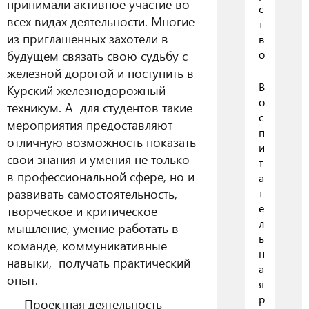
принимали активное участие во
с
всех видах деятельности. Многие
т
из приглашенных захотели в
в
о
будущем связать свою судьбу с
железной дорогой и поступить в
В
Курский железнодорожный
о
техникум. А для студентов такие
с
мероприятия предоставляют
п
отличную возможность показать
и
свои знания и умения не только
т
в профессиональной сфере, но и
а
развивать самостоятельность,
т
е
творческое и критическое
л
мышление, умение работать в
ь
команде, коммуникативные
н
навыки, получать практический
а
опыт.
я
р
Проектная деятельность