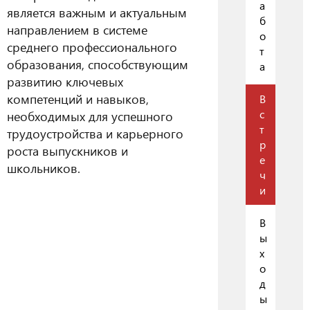
а
является важным и актуальным
б
направлением в системе
о
среднего профессионального
т
образования, способствующим
а
развитию ключевых
компетенций и навыков,
В
с
необходимых для успешного
т
трудоустройства и карьерного
р
роста выпускников и
е
школьников.
ч
и
В
ы
х
о
д
ы