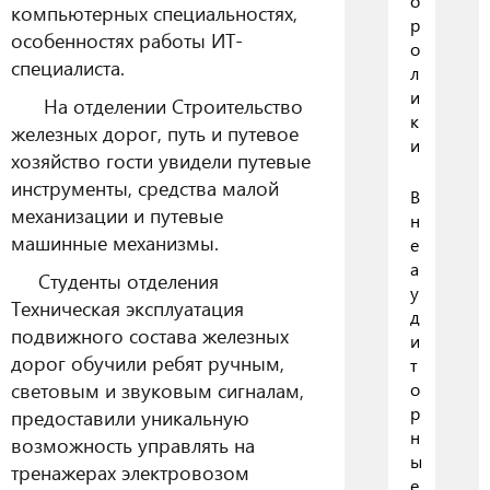
о
компьютерных специальностях,
р
особенностях работы ИТ-
о
специалиста.
л
и
На отделении Строительство
к
железных дорог, путь и путевое
и
хозяйство гости увидели путевые
инструменты, средства малой
В
механизации и путевые
н
машинные механизмы.
е
а
Студенты отделения
у
Техническая эксплуатация
д
подвижного состава железных
и
дорог обучили ребят ручным,
т
световым и звуковым сигналам,
о
р
предоставили уникальную
н
возможность управлять на
ы
тренажерах электровозом
е