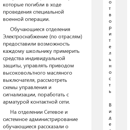
о
которые погибли в ходе
т
проведения специальной
в
военной операции.
о
р
Обучающиеся отделения
и
Электроснабжение (по отраслям)
т
предоставили возможность
е
каждому школьнику примерить
л
средства индивидуальной
ь
защиты, управлять приводом
н
о
высоковольтного масляного
с
выключателя, рассмотреть
т
схемы управления и
ь
сигнализации, поработать с
арматурой контактной сети.
В
и
На отделении Сетевое и
д
системное администрирование
е
обучающиеся рассказали о