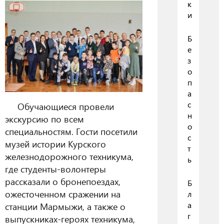
к
и
Б
е
з
о
п
а
с
Обучающиеся провели
н
экскурсию по всем
о
специальностям. Гости посетили
с
музей истории Курского
т
железнодорожного техникума,
ь
где студенты-волонтеры
рассказали о бронепоездах,
Б
ожесточенном сражении на
л
а
станции Мармыжи, а также о
г
выпускниках-героях техникума,