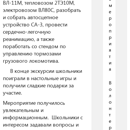
ВЛ-11М, тепловозом 2ТЭ10М,
м
электровозом ВЛ80С, разобрать
е
и собрать автосцепное
р
устройство СА-3, провести
о
п
сердечно-легочную
р
реанимацию, а также
и
поработать со стендом по
я
управлению тормозами
т
грузового локомотива.
и
я
В конце экскурсии школьники
поиграли в настольные игры и
В
получили сладкие подарки за
о
участие.
л
о
Мероприятие получилось
н
увлекательным и
т
информационным. Школьники с
е
интересом задавали вопросы и
р