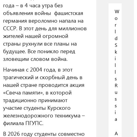
года – в 4 часа утра без
W
объявления войны фашистская
o
германия вероломно напала на
r
СССР. В этот день для миллионов
l
жителей нашей огромной
d
страны рухнули все планы на
S
будущее. Все поникло перед
k
зловещим словом война.
i
l
Начиная с 2004 года, в этот
l
трагический и скорбный день в
s
нашей стране проводится акция
R
«Свеча памяти», в которой
u
s
традиционно принимают
s
участие студенты Курского
i
железнодорожного техникума –
a
филиала ПГУПС.
В 2026 году студенты совместно
А