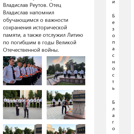
и
Владислав Реутов. Отец
Владислав напомнил
Б
обучающимся о важности
е
сохранения исторической
з
памяти, а также отслужил Литию
о
по погибшим в годы Великой
п
а
Отечественной войны.
с
н
о
с
т
ь
Б
л
а
г
о