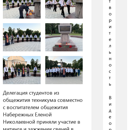
т
в
о
р
и
т
е
л
ь
н
о
с
т
ь
Делегация студентов из
В
общежития техникума совместно
и
с воспитателем общежития
д
Набережных Еленой
е
Николаевной приняли участие в
о
митинге и зажжении свечей в
р