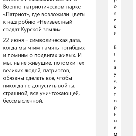
Военно-патриотическом парке
о
л
«Патриот», где возложили цветы
и
к надгробию «Неизвестный
к
солдат Курской земли».
и
22 июня – символическая дата,
когда мы чтим память погибших
В
н
и помним о подвигах живых. И
е
мы, ныне живущие, потомки тех
а
великих людей, патриотов,
у
обязаны сделать все, чтобы
д
никогда не допустить войны,
и
страшной, все уничтожающей,
т
бессмысленной.
о
р
н
ы
е
м