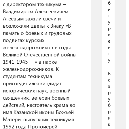
б
с директором техникума –
и
Владимиром Алексеевичем
т
Агеевым зажгли свечи и
у
возложили цветы к Знаку «В
р
память о боевых и трудовых
и
подвигах курских
е
железнодорожников в годы
н
т
Великой Отечественной войны
у
1941-1945 гг.» в парке
железнодорожников. К
Б
студентам техникума
е
присоединился кандидат
з
исторических наук, военный
р
священник, ветеран боевых
у
действий, настоятель храма во
б
имя Казанской иконы Божьей
р
и
Матери, выпускник техникума
к
1992 года Протоиерей