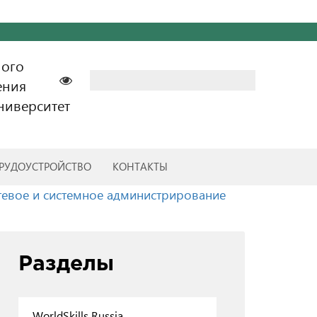
ного
Найти:
ения
ниверситет
РУДОУСТРОЙСТВО
КОНТАКТЫ
тевое и системное администрирование
Разделы
WorldSkills Russia