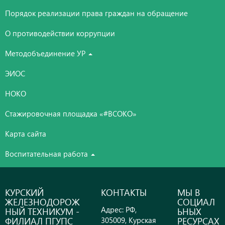
Порядок реализации права граждан на обращение
О противодействии коррупции
Методобъединение УР
ЭИОС
НОКО
Стажировочная площадка «#ВСОКО»
Карта сайта
Воспитательная работа
КУРСКИЙ
КОНТАКТЫ
МЫ В
ЖЕЛЕЗНОДОРОЖ
СОЦИАЛ
Адрес: РФ,
НЫЙ ТЕХНИКУМ -
ЬНЫХ
ФИЛИАЛ ПГУПС
РЕСУРСАХ
305009, Курская