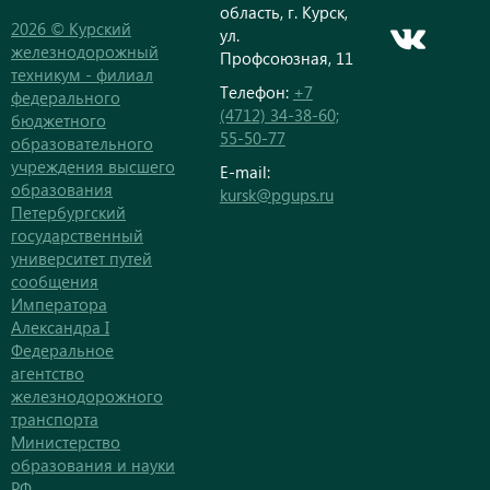
область, г. Курск,
2026 © Курский
ул.
железнодорожный
Профсоюзная, 11
техникум - филиал
Телефон:
+7
федерального
(4712) 34-38-60;
бюджетного
55-50-77
образовательного
учреждения высшего
E-mail:
образования
kursk@pgups.ru
Петербургский
государственный
университет путей
сообщения
Императора
Александра I
Федеральное
агентство
железнодорожного
транспорта
Министерство
образования и науки
РФ