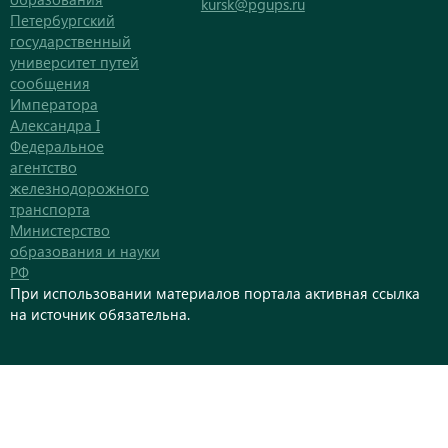
kursk@pgups.ru
Петербургский
государственный
университет путей
сообщения
Императора
Александра I
Федеральное
агентство
железнодорожного
транспорта
Министерство
образования и науки
РФ
При использовании материалов портала активная ссылка
на источник обязательна.