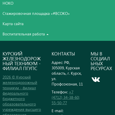
НОКО
Стажировочная площадка «#ВСОКО»
Карта сайта
Воспитательная работа
КУРСКИЙ
КОНТАКТЫ
МЫ В
ЖЕЛЕЗНОДОРОЖ
СОЦИАЛ
Адрес: РФ,
НЫЙ ТЕХНИКУМ -
ЬНЫХ
ФИЛИАЛ ПГУПС
РЕСУРСАХ
305009, Курская
область, г. Курск,
2026 © Курский
ул.
железнодорожный
Профсоюзная, 11
техникум - филиал
Телефон:
+7
федерального
(4712) 34-38-60;
бюджетного
55-50-77
образовательного
учреждения высшего
E-mail:
образования