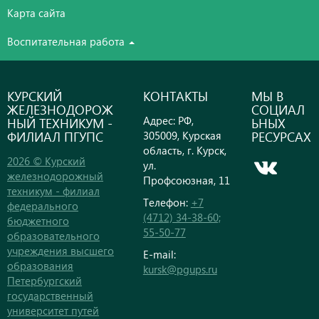
Карта сайта
Воспитательная работа
КУРСКИЙ
КОНТАКТЫ
МЫ В
ЖЕЛЕЗНОДОРОЖ
СОЦИАЛ
Адрес: РФ,
НЫЙ ТЕХНИКУМ -
ЬНЫХ
ФИЛИАЛ ПГУПС
РЕСУРСАХ
305009, Курская
область, г. Курск,
2026 © Курский
ул.
железнодорожный
Профсоюзная, 11
техникум - филиал
Телефон:
+7
федерального
(4712) 34-38-60;
бюджетного
55-50-77
образовательного
учреждения высшего
E-mail:
образования
kursk@pgups.ru
Петербургский
государственный
университет путей