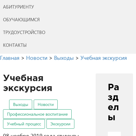
АБИТУРИЕНТУ
ОБУЧАЮЩИМСЯ
ТРУДОУСТРОЙСТВО
КОНТАКТЫ
Главная
>
Новости
>
Выходы
>
Учебная экскурсия
Учебная
Ра
экскурсия
зд
Выходы
Новости
ел
Профессиональное воспитание
ы
Учебный процесс
Экскурсии
08 ноября 2019 года студенты