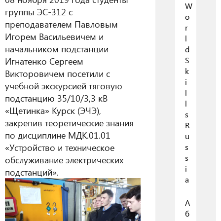
W
группы ЭС-312 с
o
преподавателем Павловым
r
Игорем Васильевичем и
l
начальником подстанции
d
Игнатенко Сергеем
S
k
Викторовичем посетили с
i
учебной экскурсией тяговую
l
подстанцию 35/10/3,3 кВ
l
«Щетинка» Курск (ЭЧЭ),
s
закрепив теоретические знания
R
по дисциплине МДК.01.01
u
«Устройство и техническое
s
s
обслуживание электрических
i
подстанций».
a
А
б