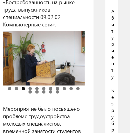
«Востребованность на рынке
труда выпускников
А
специальности 09.02.02
б
Компьютерные сети»
.
и
т
у
р
и
е
н
т
у
Б
е
з
Мероприятие было посвящено
р
проблеме трудоустройства
у
молодых специалистов,
б
р
временной занятости студентов