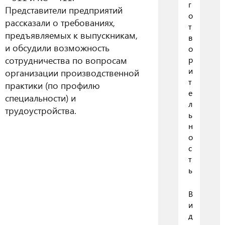
г
Представители предприятий
о
рассказали о требованиях,
т
предъявляемых к выпускникам,
в
и обсудили возможность
о
сотрудничества по вопросам
р
и
организации производственной
т
практики (по профилю
е
специальности) и
л
трудоустройства.
ь
н
о
с
т
ь
В
и
д