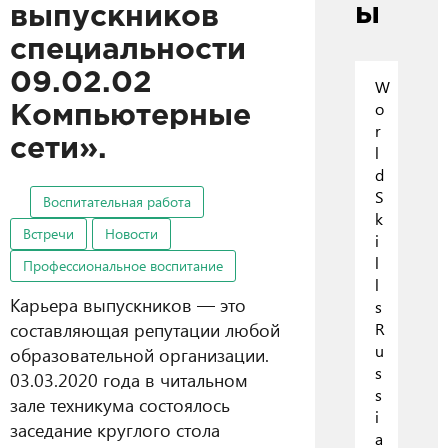
ы
выпускников
специальности
09.02.02
W
o
Компьютерные
r
сети».
l
d
S
Воспитательная работа
k
Встречи
Новости
i
l
Профессиональное воспитание
l
Карьера выпускников — это
s
составляющая репутации любой
R
u
образовательной организации.
s
03.03.2020 года в читальном
s
зале техникума состоялось
i
заседание круглого стола
a