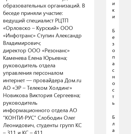
и
образовательных организаций. В
к
беседе приняли участие:
и
ведущий специалист РЦТП
«Орловско – Курский» ООО
Б
«Инфотранс» Ступин Александр
е
Владимирович;
з
директор ООО «Резонанс»
о
п
Каменева Елена Юрьевна;
а
руководитель отдела
с
управления персоналом
н
интернет — провайдера Дом.ru
о
АО «ЭР – Телеком Холдинг»
с
Новикова Виктория Сергеевна;
т
руководитель
ь
информационного отдела АО
“КОНТИ-РУС” Слободин Олег
Б
л
Леонидович, студенты групп КС
а
– 311 и КС – 411.