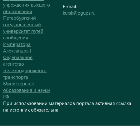
учреждения высшего
E-mail:
образования
kursk@pgups.ru
Петербургский
государственный
университет путей
сообщения
Императора
Александра I
Федеральное
агентство
железнодорожного
транспорта
Министерство
образования и науки
РФ
При использовании материалов портала активная ссылка
на источник обязательна.