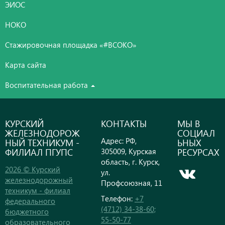
ЭИОС
НОКО
Стажировочная площадка «#ВСОКО»
Карта сайта
Воспитательная работа
КУРСКИЙ
КОНТАКТЫ
МЫ В
ЖЕЛЕЗНОДОРОЖ
СОЦИАЛ
Адрес: РФ,
НЫЙ ТЕХНИКУМ -
ЬНЫХ
ФИЛИАЛ ПГУПС
РЕСУРСАХ
305009, Курская
область, г. Курск,
2026 © Курский
ул.
железнодорожный
Профсоюзная, 11
техникум - филиал
Телефон:
+7
федерального
(4712) 34-38-60;
бюджетного
55-50-77
образовательного