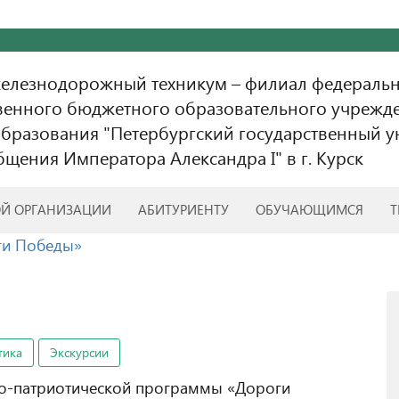
железнодорожный техникум – филиал федераль
венного бюджетного образовательного учрежд
бразования "Петербургский государственный у
бщения Императора Александра I" в г. Курск
ОЙ ОРГАНИЗАЦИИ
АБИТУРИЕНТУ
ОБУЧАЮЩИМСЯ
Т
ги Победы»
тика
Экскурсии
но-патриотической программы «Дороги