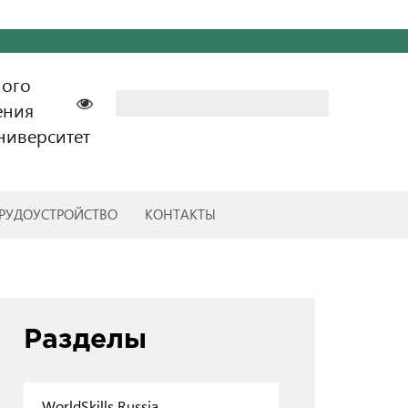
ного
Найти:
ения
ниверситет
РУДОУСТРОЙСТВО
КОНТАКТЫ
Разделы
WorldSkills Russia