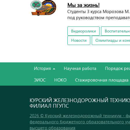
Мы за жизнь!
Студенты 3 курса Морозова М. А.
под руководством преподават
Видеоролики
Воспитательн
Новости
Олимпиады и кон
История
Научная работа
Порядок ре
ЭИОС
НОКО
Стажировочная площадка
КУРСКИЙ ЖЕЛЕЗНОДОРОЖНЫЙ ТЕХНИКУ
ФИЛИАЛ ПГУПС
2026 © Курский железнодорожный техникум - ф
федерального бюджетного образовательного у
высшего образования