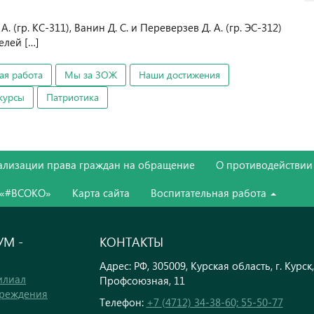
 (гр. КС-311), Ванин Д. С. и Переверзев Д. А. (гр. ЭС-312)
елей […]
ая работа
Мы за ЗОЖ
Наши достижения
курсы
Патриотика
ализации права граждан на обращение
О противодействии
 «#ВСОКО»
Карта сайта
Воспитательная работа
М -
КОНТАКТЫ
Адрес: РФ, 305009, Курская область, г. Курск,
илиал
Профсоюзная, 11
чреждения
Телефон:
+7 (4712) 34-38-60; 55-50-77