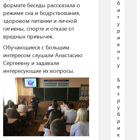
б
формате беседы рассказала о
и
режиме сна и бодрствования,
т
здоровом питании и личной
у
гигиены, спорте и отказе от
р
вредных привычек.
и
е
Обучающиеся с большим
н
интересом слушали Анастасию
т
Сергеевну и задавали
у
интересующие их вопросы.
Б
е
з
р
у
б
р
и
к