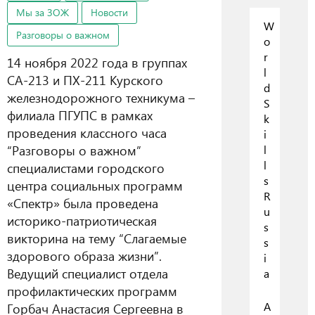
Мы за ЗОЖ
Новости
W
Разговоры о важном
o
r
14 ноября 2022 года в группах
l
СА-213 и ПХ-211 Курского
d
железнодорожного техникума –
S
филиала ПГУПС в рамках
k
проведения классного часа
i
“Разговоры о важном”
l
l
специалистами городского
s
центра социальных программ
R
«Спектр» была проведена
u
историко-патриотическая
s
викторина на тему “Слагаемые
s
здорового образа жизни”.
i
Ведущий специалист отдела
a
профилактических программ
А
Горбач Анастасия Сергеевна в