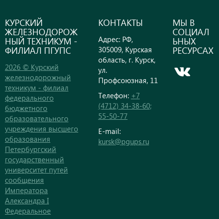
КУРСКИЙ
КОНТАКТЫ
МЫ В
ЖЕЛЕЗНОДОРОЖ
СОЦИАЛ
Адрес: РФ,
НЫЙ ТЕХНИКУМ -
ЬНЫХ
ФИЛИАЛ ПГУПС
РЕСУРСАХ
305009, Курская
область, г. Курск,
2026 © Курский
ул.
железнодорожный
Профсоюзная, 11
техникум - филиал
Телефон:
+7
федерального
(4712) 34-38-60;
бюджетного
55-50-77
образовательного
учреждения высшего
E-mail:
образования
kursk@pgups.ru
Петербургский
государственный
университет путей
сообщения
Императора
Александра I
Федеральное