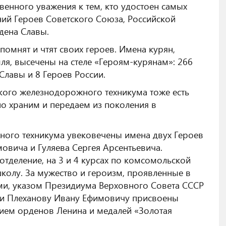
енного уважения к тем, кто удостоен самых
ний Героев Советского Союза, Российской
дена Славы.
омнят и чтят своих героев. Имена курян,
ля, высечены на стеле «Героям-курянам»: 266
Славы и 8 Героев России.
кого железнодорожного техникума тоже есть
но храним и передаем из поколения в
ного техникума увековечены имена двух Героев
овича и Гуляева Сергея Арсентьевича.
отделение, на 3 и 4 курсах по комсомольской
колу. За мужество и героизм, проявленные в
ми, указом Президиума Верховного Совета СССР
 и Плеханову Ивану Ефимовичу присвоены
нием орденов Ленина и медалей «Золотая