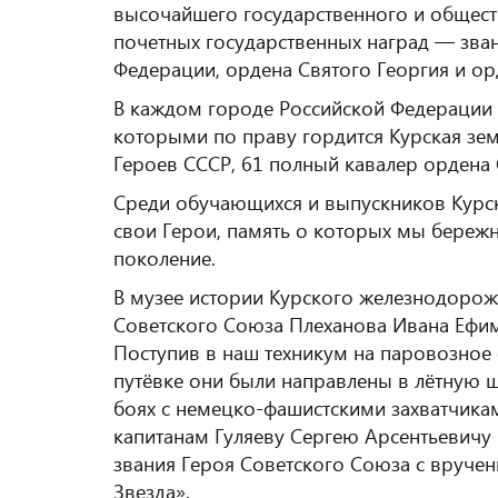
высочайшего государственного и обществ
почетных государственных наград — зва
Федерации, ордена Святого Георгия и ор
В каждом городе Российской Федерации п
которыми по праву гордится Курская зем
Героев СССР, 61 полный кавалер ордена 
Среди обучающихся и выпускников Курс
свои Герои, память о которых мы береж
поколение.
В музее истории Курского железнодорож
Советского Союза Плеханова Ивана Ефим
Поступив в наш техникум на паровозное 
путёвке они были направлены в лётную ш
боях с немецко-фашистскими захватчика
капитанам Гуляеву Сергею Арсентьевичу
звания Героя Советского Союза с вруче
Звезда».