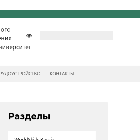
ного
Найти:
ения
ниверситет
РУДОУСТРОЙСТВО
КОНТАКТЫ
Разделы
WorldSkills Russia