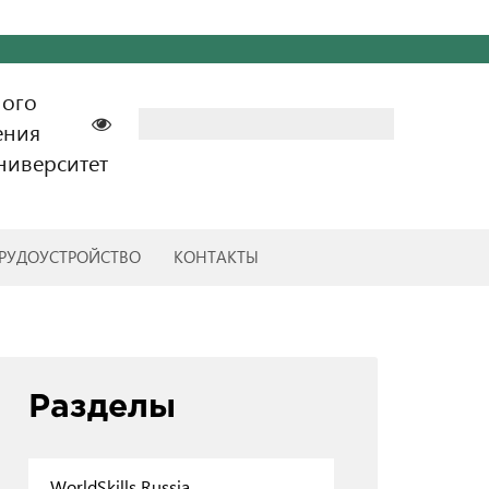
ного
Найти:
ения
ниверситет
РУДОУСТРОЙСТВО
КОНТАКТЫ
Разделы
WorldSkills Russia