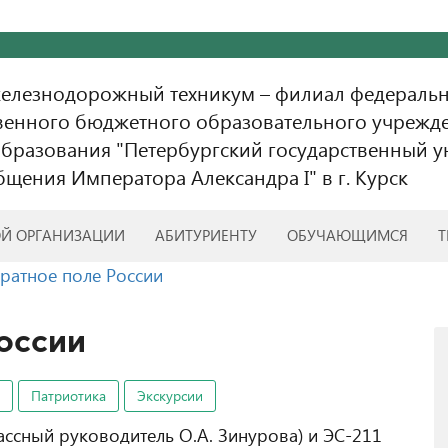
железнодорожный техникум – филиал федераль
венного бюджетного образовательного учрежд
бразования "Петербургский государственный у
бщения Императора Александра I" в г. Курск
ОЙ ОРГАНИЗАЦИИ
АБИТУРИЕНТУ
ОБУЧАЮЩИМСЯ
Т
 ратное поле России
оссии
Патриотика
Экскурсии
лассный руководитель О.А. Зинурова) и ЭС-211