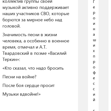
коллектив группы своей
Г
музыкой активно поддерживает
е
р
наших участников СВО, которые
о
борются за мирное небо над
и
головой.
н
Значимость песни в жизни
а
ш
человека, а особенно в военное
и
время, отмечал и А.Т.
х
Твардовский в поэме «Василий
п
Теркин»:
р
о
«Кто сказал, что надо бросить
ф
Песни на войне?
е
с
После боя сердце просит
с
Музыки вдвойне!»
и
й