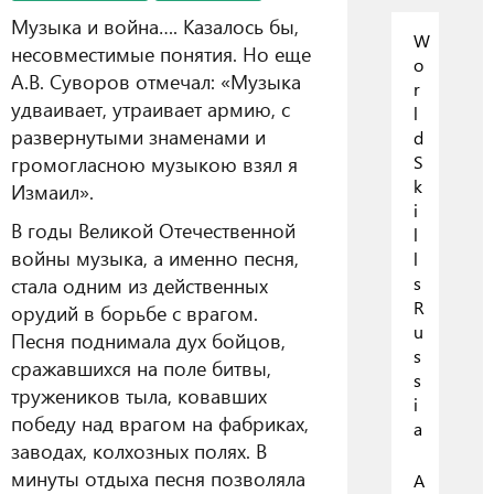
Музыка и война…. Казалось бы,
W
несовместимые понятия. Но еще
o
А.В. Суворов отмечал: «Музыка
r
удваивает, утраивает армию, с
l
развернутыми знаменами и
d
громогласною музыкою взял я
S
k
Измаил».
i
В годы Великой Отечественной
l
войны музыка, а именно песня,
l
стала одним из действенных
s
R
орудий в борьбе с врагом.
u
Песня поднимала дух бойцов,
s
сражавшихся на поле битвы,
s
тружеников тыла, ковавших
i
победу над врагом на фабриках,
a
заводах, колхозных полях. В
минуты отдыха песня позволяла
А