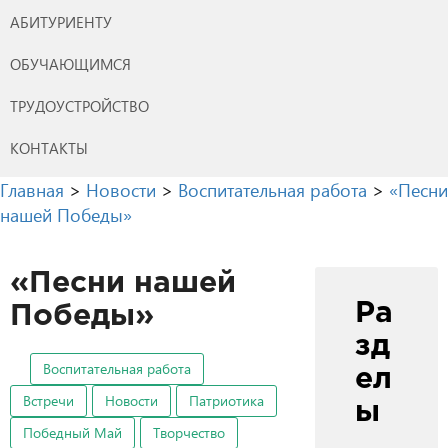
АБИТУРИЕНТУ
ОБУЧАЮЩИМСЯ
ТРУДОУСТРОЙСТВО
КОНТАКТЫ
Главная
>
Новости
>
Воспитательная работа
>
«Песни
нашей Победы»
«Песни нашей
Ра
Победы»
зд
Воспитательная работа
ел
Встречи
Новости
Патриотика
ы
Победный Май
Творчество