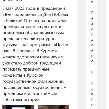
и
3 мая 2023 года, в преддверии
Б
78-й годовщины со Дня Победы
е
в Великой Отечественной войне,
з
преподавателям, студентам и
о
родителям обучающихся была
п
представлена литературно-
а
музыкальная программа «Песни
с
нашей Победы». В Курском
н
о
железнодорожном техникуме
с
уже стало доброй традицией
т
посещать праздничные
ь
концерты в Курской
государственной филармонии,
Б
посвященные государственным
л
праздникам или значимым
а
событиям истории.
г
о