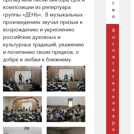
т
композиции из репертуара
в
группы «ДЕНЬ». В музыкальных
о
произведениях звучал призыв к
возрождению и укреплению
В
российских духовных и
о
с
культурных традиций, уважению
п
и почитанию своих предков, о
и
добре и любви к ближнему.
т
а
т
е
л
ь
н
а
я
р
а