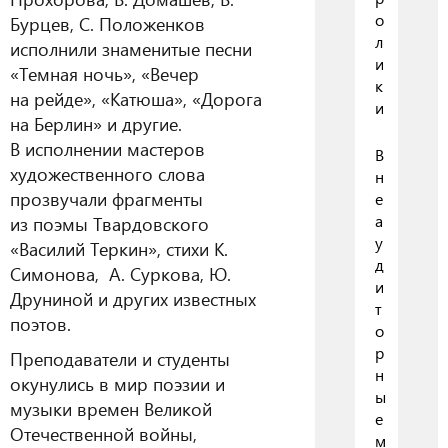
о
Бурцев, С. Положенков
л
исполнили знаменитые песни
и
«Темная ночь», «Вечер
к
на рейде», «Катюша», «Дорога
и
на Берлин» и другие.
В исполнении мастеров
В
художественного слова
н
прозвучали фрагменты
е
а
из поэмы Твардовского
у
«Василий Теркин», стихи К.
д
Симонова, А. Суркова, Ю.
и
Друниной и других известных
т
поэтов.
о
р
Преподаватели и студенты
н
окунулись в мир поэзии и
ы
музыки времен Великой
е
Отечественной войны,
м