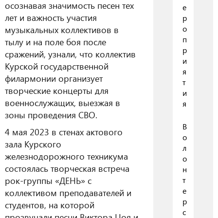
осознавая значимость песен тех
е
лет и важность участия
р
музыкальных коллективов в
о
п
тылу и на поле боя после
р
сражений, узнали, что коллектив
и
Курской государственной
я
филармонии организует
т
творческие концерты для
и
военнослужащих, выезжая в
я
зоны проведения СВО.
В
4 мая 2023 в стенах актового
о
зала Курского
л
железнодорожного техникума
о
состоялась творческая встреча
н
рок-группы «ДЕНЬ» с
т
е
коллективом преподавателей и
р
студентов, на которой
с
прозвучали песни Виктора Цоя и