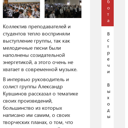
б
о
т
а
Коллектив преподавателей и
студентов тепло восприняли
В
выступление группы, так как
с
т
мелодичные песни были
р
наполнены созидательной
е
энергетикой, а этого очень не
ч
хватает в современной музыке.
и
В интервью руководитель и
В
солист группы Александр
ы
Кувшинов рассказал о тематике
х
своих произведений,
о
большинство из которых
д
написано им самим, о своих
ы
творческих планах, о том, что