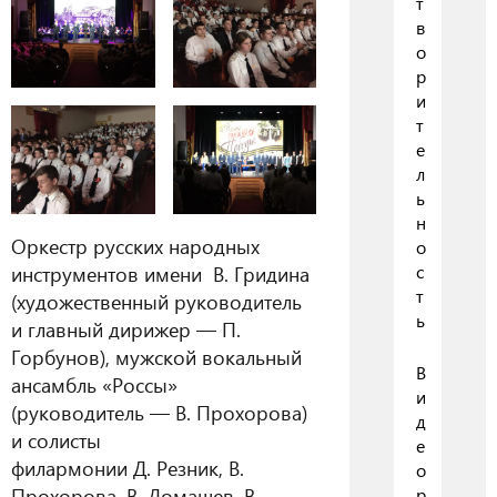
т
в
о
р
и
т
е
л
ь
н
Оркестр русских народных
о
инструментов имени В. Гридина
с
т
(художественный руководитель
ь
и главный дирижер — П.
Горбунов), мужской вокальный
В
ансамбль «Россы»
и
(руководитель — В. Прохорова)
д
и солисты
е
филармонии Д. Резник, В.
о
Прохорова, В. Домашев, В.
р