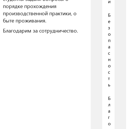
и
порядке прохождения
производственной практики, о
Б
быте проживания.
е
з
Благодарим за сотрудничество.
о
п
а
с
н
о
с
т
ь
Б
л
а
г
о