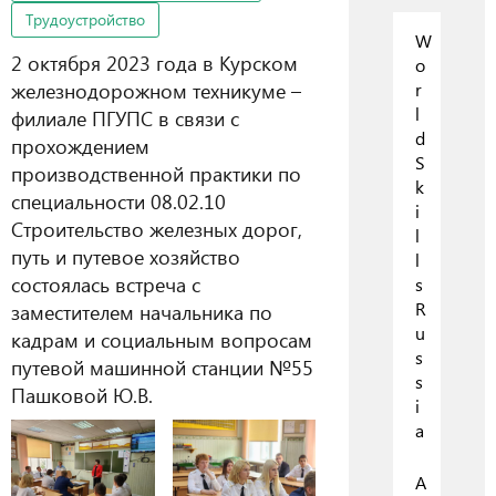
Трудоустройство
W
2 октября 2023 года в Курском
o
железнодорожном техникуме –
r
l
филиале ПГУПС в связи с
d
прохождением
S
производственной практики по
k
специальности 08.02.10
i
Строительство железных дорог,
l
путь и путевое хозяйство
l
состоялась встреча с
s
R
заместителем начальника по
u
кадрам и социальным вопросам
s
путевой машинной станции №55
s
Пашковой Ю.В.
i
a
А