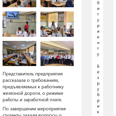
б
и
т
у
р
и
е
н
т
у
Б
е
Представитель предприятия
з
рассказала о требованиях,
р
предъявляемых к работнику
у
железной дороги, о режиме
б
работы и заработной плате.
р
и
По завершении мероприятия
к
студенты задали вопросы о