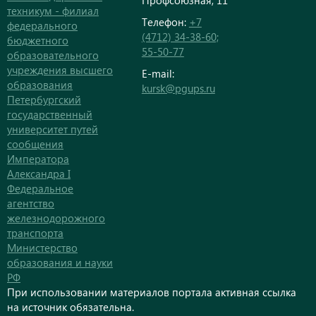
Профсоюзная, 11
техникум - филиал
Телефон:
+7
федерального
(4712) 34-38-60;
бюджетного
55-50-77
образовательного
учреждения высшего
E-mail:
образования
kursk@pgups.ru
Петербургский
государственный
университет путей
сообщения
Императора
Александра I
Федеральное
агентство
железнодорожного
транспорта
Министерство
образования и науки
РФ
При использовании материалов портала активная ссылка
на источник обязательна.