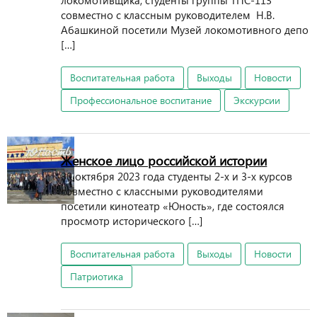
локомотивщика, студенты группы ТПС-113
совместно с классным руководителем Н.В.
Абашкиной посетили Музей локомотивного депо
[…]
Воспитательная работа
Выходы
Новости
Профессиональное воспитание
Экскурсии
Женское лицо российской истории
30 октября 2023 года студенты 2-х и 3-х курсов
совместно с классными руководителями
посетили кинотеатр «Юность», где состоялся
просмотр исторического […]
Воспитательная работа
Выходы
Новости
Патриотика