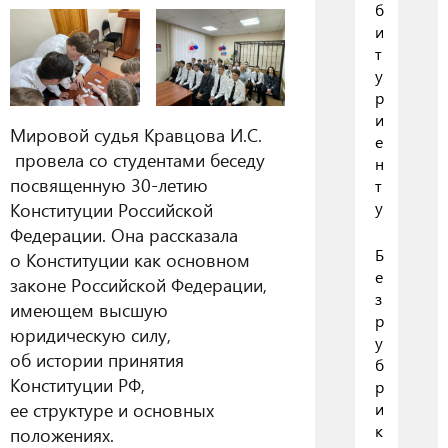
б
и
т
у
р
и
Мировой судья Кравцова И.С.
е
провела со студентами беседу
н
посвященную 30-летию
т
Конституции Российской
у
Федерации. Она рассказала
Б
о Конституции как основном
е
законе Российской Федерации,
з
имеющем высшую
р
юридическую силу,
у
об истории принятия
б
Конституции РФ,
р
ее структуре и основных
и
к
положениях.