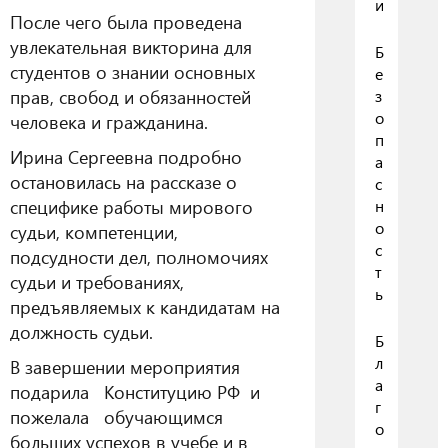
и
После чего была проведена
увлекательная викторина для
Б
студентов о знании основных
е
прав, свобод и обязанностей
з
о
человека и гражданина.
п
Ирина Сергеевна подробно
а
остановилась на рассказе о
с
специфике работы мирового
н
о
судьи, компетенции,
с
подсудности дел, полномочиях
т
судьи и требованиях,
ь
предъявляемых к кандидатам на
должность судьи.
Б
л
В завершении мероприятия
а
подарила Конституцию РФ и
г
пожелала обучающимся
о
больших успехов в учебе и в