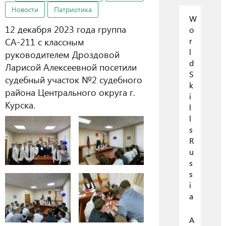
Новости
Патриотика
W
12 декабря 2023 года группа
o
СА-211 с классным
r
l
руководителем Дроздовой
d
Ларисой Алексеевной посетили
S
судебный участок №2 судебного
k
района Центрального округа г.
i
Курска.
l
l
s
R
u
s
s
i
a
А