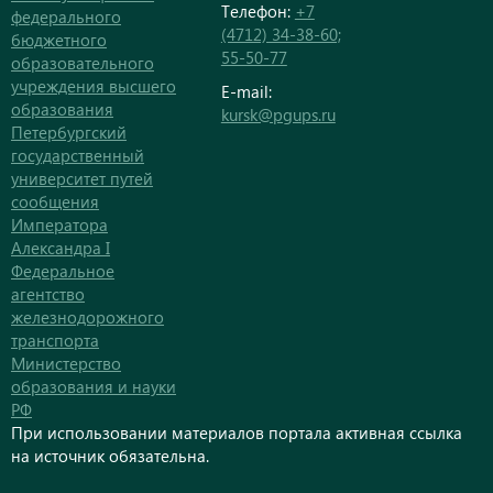
Телефон:
+7
федерального
(4712) 34-38-60;
бюджетного
55-50-77
образовательного
учреждения высшего
E-mail:
образования
kursk@pgups.ru
Петербургский
государственный
университет путей
сообщения
Императора
Александра I
Федеральное
агентство
железнодорожного
транспорта
Министерство
образования и науки
РФ
При использовании материалов портала активная ссылка
на источник обязательна.