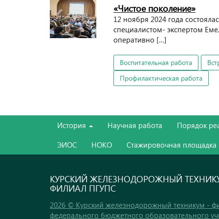
«Чистое поколение»
12 ноября 2024 года состоялас
специалистом- экспертом Еме
оперативно […]
Воспитательная работа
Вст
Профилактическая работа
История
Научная работа
Порядок ре
ЭИОС
НОКО
Стажировочная площадка
КУРСКИЙ ЖЕЛЕЗНОДОРОЖНЫЙ ТЕХНИКУ
ФИЛИАЛ ПГУПС
2026 © Курский железнодорожный техникум - ф
федерального бюджетного образовательного у