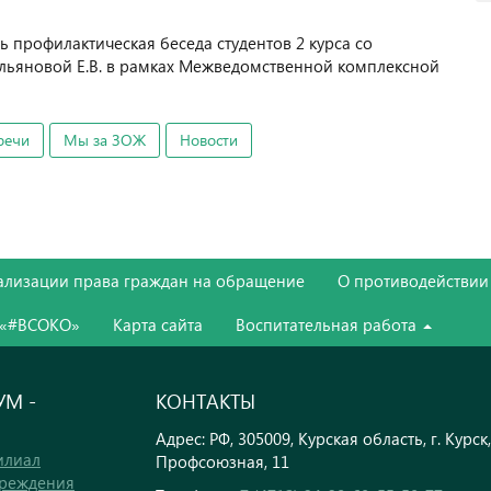
ь профилактическая беседа студентов 2 курса со
льяновой Е.В. в рамках Межведомственной комплексной
речи
Мы за ЗОЖ
Новости
ализации права граждан на обращение
О противодействии
 «#ВСОКО»
Карта сайта
Воспитательная работа
М -
КОНТАКТЫ
Адрес: РФ, 305009, Курская область, г. Курск,
илиал
Профсоюзная, 11
чреждения