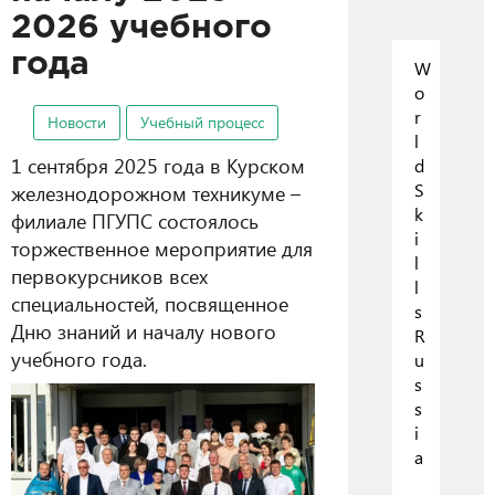
2026 учебного
года
W
o
r
Новости
Учебный процесс
l
1 сентября 2025 года в Курском
d
S
железнодорожном техникуме –
k
филиале ПГУПС состоялось
i
торжественное мероприятие для
l
первокурсников всех
l
специальностей, посвященное
s
Дню знаний и началу нового
R
учебного года.
u
s
s
i
a