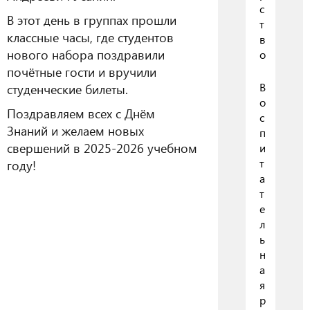
с
В этот день в группах прошли
т
классные часы, где студентов
в
нового набора поздравили
о
почётные гости и вручили
В
студенческие билеты.
о
Поздравляем всех с Днём
с
Знаний и желаем новых
п
свершений в 2025-2026 учебном
и
т
году!
а
т
е
л
ь
н
а
я
р