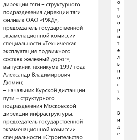
о
дирекции тяги – структурного
т
подразделения дирекции тяги
в
филиала ОАО «РЖД»,
о
председатель государственной
р
экзаменационной комиссии
и
специальности «Техническая
т
е
эксплуатация подвижного
л
состава железный дорог»,
ь
выпускник техникума 1997 года
н
Александр Владимирович
о
Дюмин;
с
– начальник Курской дистанции
т
пути – структурного
ь
подразделения Московской
дирекции инфраструктуры,
В
и
председатель государственной
д
экзаменационной комиссии
е
специальности «Строительство