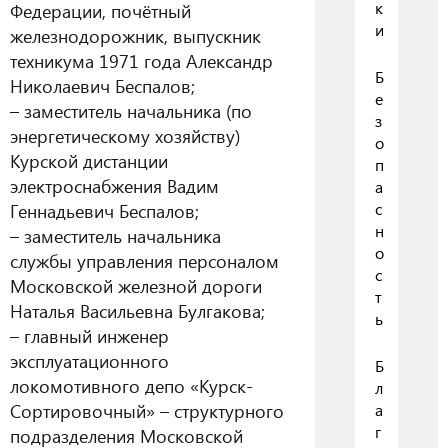
к
Федерации, почётный
и
железнодорожник, выпускник
техникума 1971 года Александр
Б
Николаевич Беспалов;
е
– заместитель начальника (по
з
энергетическому хозяйству)
о
Курской дистанции
п
электроснабжения Вадим
а
Геннадьевич Беспалов;
с
н
– заместитель начальника
о
службы управления персоналом
с
Московской железной дороги
т
Наталья Васильевна Булгакова;
ь
– главный инженер
эксплуатационного
Б
локомотивного депо «Курск-
л
Сортировочный» – структурного
а
г
подразделения Московской