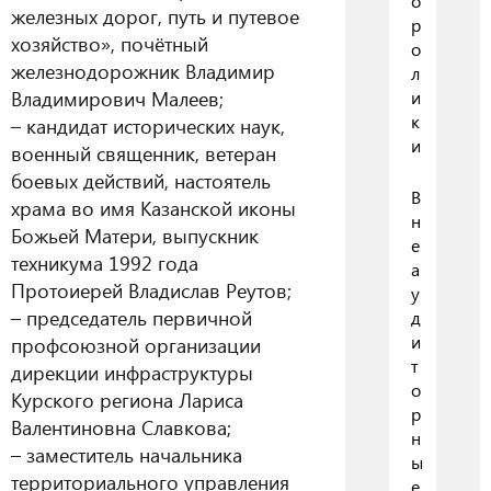
о
железных дорог, путь и путевое
р
хозяйство», почётный
о
железнодорожник Владимир
л
Владимирович Малеев;
и
к
– кандидат исторических наук,
и
военный священник, ветеран
боевых действий, настоятель
В
храма во имя Казанской иконы
н
Божьей Матери, выпускник
е
техникума 1992 года
а
Протоиерей Владислав Реутов;
у
– председатель первичной
д
и
профсоюзной организации
т
дирекции инфраструктуры
о
Курского региона Лариса
р
Валентиновна Славкова;
н
– заместитель начальника
ы
территориального управления
е