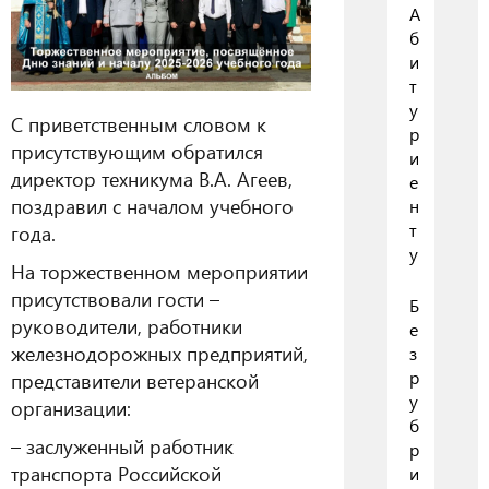
А
б
и
т
у
С приветственным словом к
р
присутствующим обратился
и
директор техникума В.А. Агеев,
е
поздравил с началом учебного
н
т
года.
у
На торжественном мероприятии
присутствовали гости –
Б
руководители, работники
е
железнодорожных предприятий,
з
р
представители ветеранской
у
организации:
б
– заслуженный работник
р
транспорта Российской
и