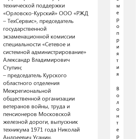
технической поддержки
м
«Орловско-Курский» ООО «РЖД
е
р
– ТехСервис», председатель
о
государственной
п
экзаменационной комиссии
р
специальности «Сетевое и
и
системной администрирование»
я
Александр Владимирович
т
Ступин;
и
я
– председатель Курского
областного отделения
В
Межрегиональной
о
общественной организации
л
ветеранов войны, труда и
о
пенсионеров Московской
н
железной дороги, выпускник
т
техникума 1971 года Николай
е
р
Андреевич Усанин.