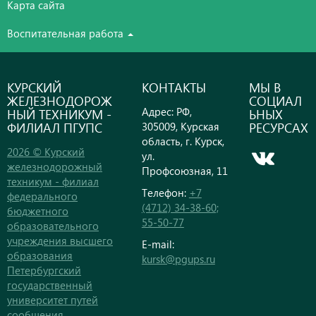
Карта сайта
Воспитательная работа
КУРСКИЙ
КОНТАКТЫ
МЫ В
ЖЕЛЕЗНОДОРОЖ
СОЦИАЛ
Адрес: РФ,
НЫЙ ТЕХНИКУМ -
ЬНЫХ
ФИЛИАЛ ПГУПС
РЕСУРСАХ
305009, Курская
область, г. Курск,
2026 © Курский
ул.
железнодорожный
Профсоюзная, 11
техникум - филиал
Телефон:
+7
федерального
(4712) 34-38-60;
бюджетного
55-50-77
образовательного
учреждения высшего
E-mail:
образования
kursk@pgups.ru
Петербургский
государственный
университет путей
сообщения