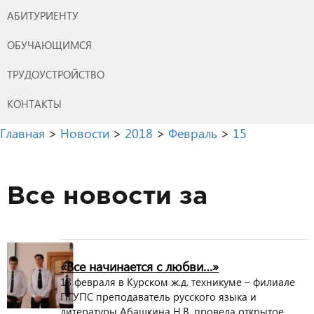
АБИТУРИЕНТУ
ОБУЧАЮЩИМСЯ
ТРУДОУСТРОЙСТВО
КОНТАКТЫ
Главная
>
Новости
>
2018
>
Февраль
>
15
Все новости за
«Все начинается с любви…»
13 февраля в Курском ж.д. техникуме – филиале
ПГУПС преподаватель русского языка и
литературы Абашкина Н.В. провела открытое