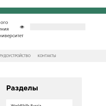
ного
Найти:
ения
ниверситет
РУДОУСТРОЙСТВО
КОНТАКТЫ
Разделы
WorldSkills Russia