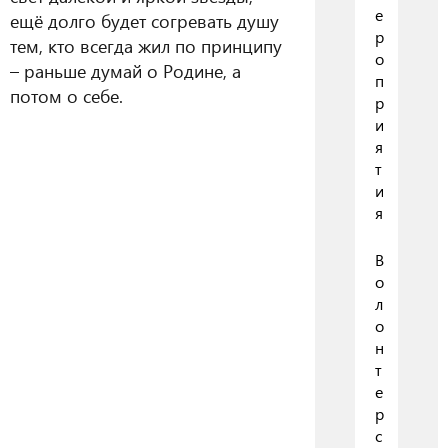
е
ещё долго будет согревать душу
р
тем, кто всегда жил по принципу
о
– раньше думай о Родине, а
п
потом о себе.
р
и
я
т
и
я
В
о
л
о
н
т
е
р
с