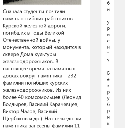
б
и
Сначала студенты почтили
т
память погибших работников
у
Курской железной дороги,
р
погибших в годы Великой
и
Отечественной войны, у
е
монумента, который находится в
н
т
сквере Дома культуры
у
железнодорожников. В
настоящее время на памятных
Б
досках вокруг памятника – 232
е
фамилии погибших курских
з
железнодорожников. Из них –
р
более 40 комсомольцев (Леонид
у
Болдырев, Василий Карачевцев,
б
р
Виктор Чалов, Василий
и
Щербаков и др.). На стелы-доски
к
памятника занесены фамилии 11