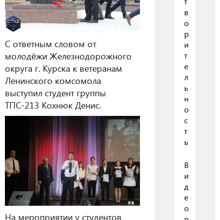
т
в
о
р
С ответным словом от
и
молодёжи Железнодорожного
т
е
округа г. Курска к ветеранам
л
Ленинского комсомола
ь
выступил студент группы
н
ТПС-213 Кохнюк Денис.
о
с
т
ь
В
и
д
е
о
На мероприятии у студентов
р