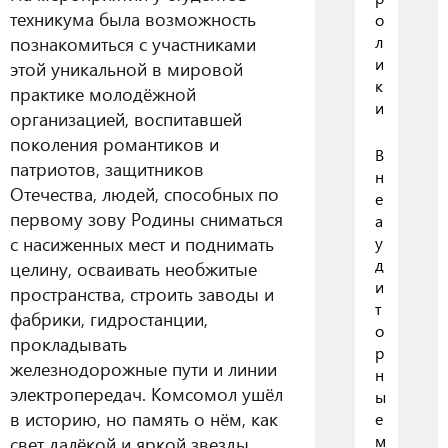
техникума была возможность
о
л
познакомиться с участниками
и
этой уникальной в мировой
к
практике молодёжной
и
организацией, воспитавшей
поколения романтиков и
В
патриотов, защитников
н
Отечества, людей, способных по
е
первому зову Родины сниматься
а
с насиженных мест и поднимать
у
д
целину, осваивать необжитые
и
пространства, строить заводы и
т
фабрики, гидростанции,
о
прокладывать
р
железнодорожные пути и линии
н
электропередач. Комсомол ушёл
ы
в историю, но память о нём, как
е
м
свет далёкой и яркой звезды,