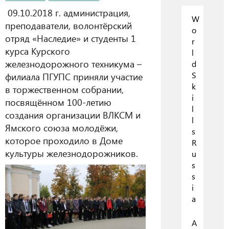
09.10.2018 г. администрация,
W
преподаватели, волонтёрский
o
отряд «Наследие» и студенты 1
r
курса Курского
l
железнодорожного техникума –
d
S
филиала ПГУПС приняли участие
k
в торжественном собрании,
i
посвящённом 100-летию
l
создания организации ВЛКСМ и
l
Ямского союза молодёжи,
s
которое проходило в Доме
R
культуры железнодорожников.
u
s
s
i
a
А