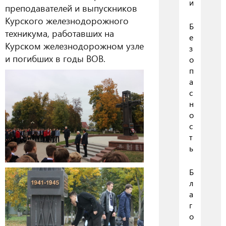
и
преподавателей и выпускников
Курского железнодорожного
Б
техникума, работавших на
е
Курском железнодорожном узле
з
и погибших в годы ВОВ.
о
п
а
с
н
о
с
т
ь
Б
л
а
г
о