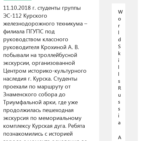
11.10.2018 г. студенты группы
W
ЭС-112 Курского
o
железнодорожного техникума –
r
филиала ПГУПС под
l
руководством классного
d
руководителя Крохиной А. В.
S
k
побывали на троллейбусной
i
экскурсии, организованной
l
Центром историко-культурного
l
наследия г. Курска.
Студенты
s
проехали по маршруту от
R
Знаменского собора до
u
Триумфальной арки, где уже
s
s
продолжилась пешеходная
i
экскурсия по мемориальному
a
комплексу Курская дуга. Ребята
познакомились с историей
А