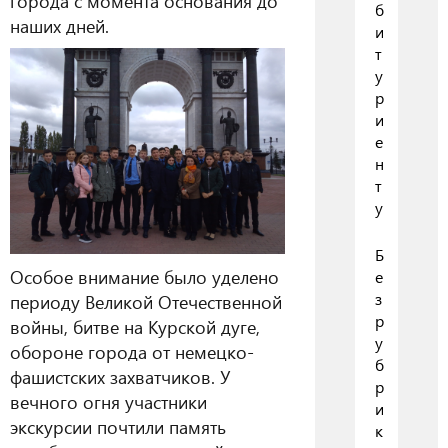
города с момента основания до
б
наших дней.
и
т
у
р
и
е
н
т
у
Б
Особое внимание было уделено
е
з
периоду Великой Отечественной
р
войны, битве на Курской дуге,
у
обороне города от немецко-
б
фашистских захватчиков. У
р
вечного огня участники
и
экскурсии почтили память
к