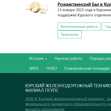
Рождественский Бал в К
13 января 2023 года в Курск
поддержке Курского отделени
Воспитательная работа
Год
Творчество
История
Научная работа
Порядок ре
ЭИОС
НОКО
Стажировочная площадка
КУРСКИЙ ЖЕЛЕЗНОДОРОЖНЫЙ ТЕХНИКУ
ФИЛИАЛ ПГУПС
2026 © Курский железнодорожный техникум - ф
федерального бюджетного образовательного у
высшего образования