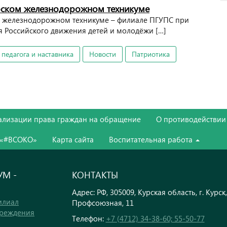
урском железнодорожном техникуме
ом железнодорожном техникуме – филиале ПГУПС при
я Российского движения детей и молодёжи […]
 педагога и наставника
Новости
Патриотика
ализации права граждан на обращение
О противодействии
 «#ВСОКО»
Карта сайта
Воспитательная работа
М -
КОНТАКТЫ
Адрес: РФ, 305009, Курская область, г. Курск,
илиал
Профсоюзная, 11
чреждения
Телефон:
+7 (4712) 34-38-60; 55-50-77