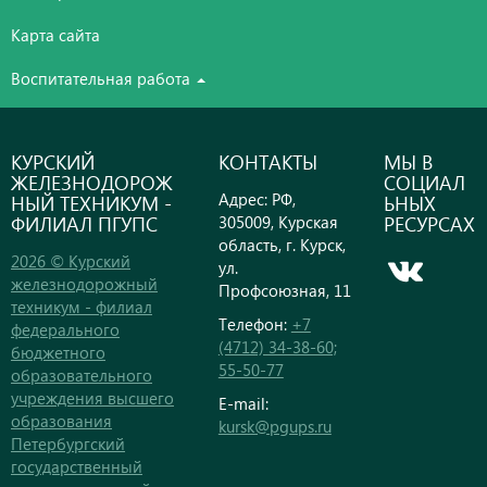
Карта сайта
Воспитательная работа
КУРСКИЙ
КОНТАКТЫ
МЫ В
ЖЕЛЕЗНОДОРОЖ
СОЦИАЛ
Адрес: РФ,
НЫЙ ТЕХНИКУМ -
ЬНЫХ
ФИЛИАЛ ПГУПС
РЕСУРСАХ
305009, Курская
область, г. Курск,
2026 © Курский
ул.
железнодорожный
Профсоюзная, 11
техникум - филиал
Телефон:
+7
федерального
(4712) 34-38-60;
бюджетного
55-50-77
образовательного
учреждения высшего
E-mail:
образования
kursk@pgups.ru
Петербургский
государственный