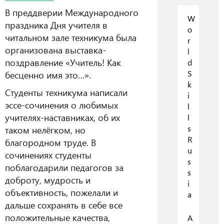
В преддверии Международного
W
праздника Дня учителя в
o
читальном зале техникума была
r
организована выставка-
l
поздравление «Учитель! Как
d
S
бесценно имя это…».
k
Студенты техникума написали
i
эссе-сочинения о любимых
l
учителях-наставниках, об их
l
s
таком нелёгком, но
R
благородном труде. В
u
сочинениях студенты
s
поблагодарили педагогов за
s
доброту, мудрость и
i
объективность, пожелали и
a
дальше сохранять в себе все
положительные качества,
А