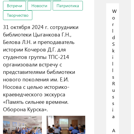
Встречи
Новости
Патриотика
W
Творчество
o
r
31 октября 2024 г. сотрудники
l
библиотеки Цыганкова Г.Н.,
d
Белова Л.Н. и преподаватель
S
истории Кочеров Д.Г. для
k
студентов группы ТПС-214
i
организовали встречу с
l
l
представителями библиотеки
s
нового поколения им. Е.И.
R
Носова с целью историко-
u
краеведческого экскурса
s
«Память сильнее времени.
s
Оборона Курска».
i
a
А