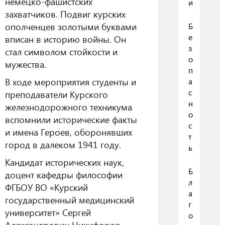
немецко-фашистских
и
захватчиков. Подвиг курских
ополченцев золотыми буквами
Б
е
вписан в историю войны. Он
з
стал символом стойкости и
о
мужества.
п
В ходе мероприятия студенты и
а
с
преподаватели Курского
н
железнодорожного техникума
о
вспомнили исторические факты
с
и имена Героев, оборонявших
т
город в далеком 1941 году.
ь
Кандидат исторических наук,
Б
доцент кафедры философии
л
ФГБОУ ВО «Курский
а
государственный медицинский
г
университет» Сергей
о
Александрович Никифоров