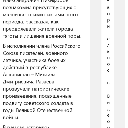
т
познакомил присутствующих с
в
о
малоизвестными фактами этого
р
периода, рассказал, как
и
преодолевали жители города
т
тяготы и лишения военной поры.
е
л
В исполнении члена Российского
ь
Союза писателей, военного
н
летчика, участника боевых
о
действий в республике
с
Афганистан – Михаила
т
Дмитриевича Разаева
ь
прозвучали патриотические
произведения, посвященные
В
и
подвигу советского солдата в
д
годы Великой Отечественной
е
войны.
о
В рамках историко-
р