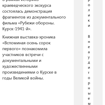
о
краеведческого экскурса
л
состоялась демонстрация
и
фрагментов из документального
к
фильма «Рубежи обороны.
и
Курск-1941-й».
В
Книжная выставка-хроника
н
«Вспоминая осень сорок
е
первого» познакомила
а
участников встречи с
у
документальными и
д
художественными
и
произведениями о Курске в
т
годы Великой войны.
о
р
н
ы
е
м