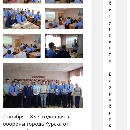
б
и
т
у
р
и
е
н
т
у
Б
е
з
р
у
б
р
2 ноября – 83-я годовщина
и
обороны города Курска от
к