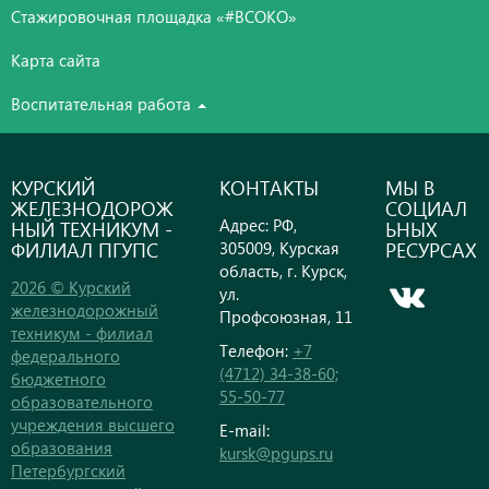
Стажировочная площадка «#ВСОКО»
Карта сайта
Воспитательная работа
КУРСКИЙ
КОНТАКТЫ
МЫ В
ЖЕЛЕЗНОДОРОЖ
СОЦИАЛ
Адрес: РФ,
НЫЙ ТЕХНИКУМ -
ЬНЫХ
ФИЛИАЛ ПГУПС
РЕСУРСАХ
305009, Курская
область, г. Курск,
2026 © Курский
ул.
железнодорожный
Профсоюзная, 11
техникум - филиал
Телефон:
+7
федерального
(4712) 34-38-60;
бюджетного
55-50-77
образовательного
учреждения высшего
E-mail:
образования
kursk@pgups.ru
Петербургский