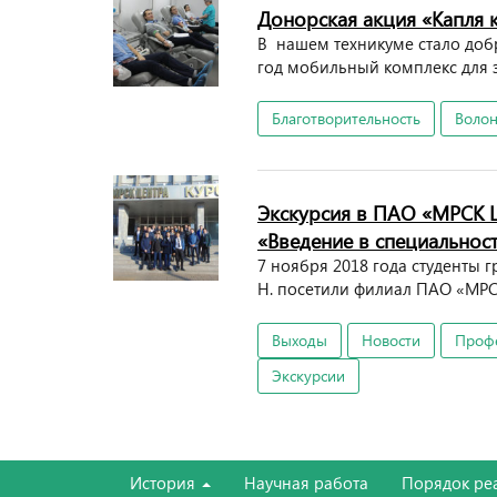
Донорская акция «Капля 
В нашем техникуме стало доб
год мобильный комплекс для з
Благотворительность
Волон
Экскурсия в ПАО «МРСК Ц
«Введение в специальнос
7 ноября 2018 года студенты 
Н. посетили филиал ПАО «МРС
Выходы
Новости
Профе
Экскурсии
История
Научная работа
Порядок ре