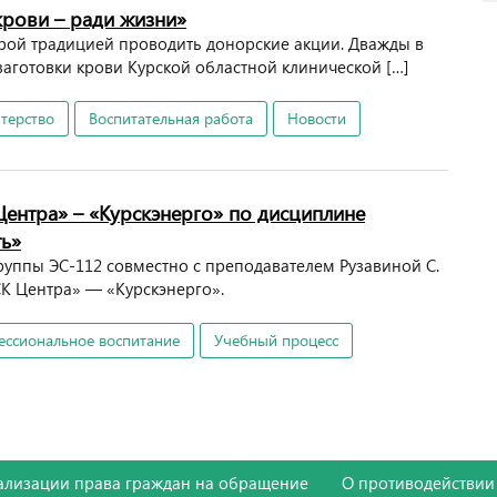
крови – ради жизни»
рой традицией проводить донорские акции. Дважды в
аготовки крови Курской областной клинической […]
терство
Воспитательная работа
Новости
ентра» – «Курскэнерго» по дисциплине
ть»
группы ЭС-112 совместно с преподавателем Рузавиной С.
К Центра» — «Курскэнерго».
ссиональное воспитание
Учебный процесс
ализации права граждан на обращение
О противодействии