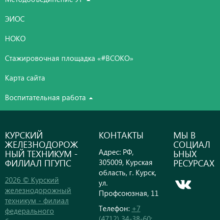
ЭИОС
НОКО
Стажировочная площадка «#ВСОКО»
Карта сайта
Воспитательная работа
КУРСКИЙ
КОНТАКТЫ
МЫ В
ЖЕЛЕЗНОДОРОЖ
СОЦИАЛ
Адрес: РФ,
НЫЙ ТЕХНИКУМ -
ЬНЫХ
ФИЛИАЛ ПГУПС
РЕСУРСАХ
305009, Курская
область, г. Курск,
2026 © Курский
ул.
железнодорожный
Профсоюзная, 11
техникум - филиал
Телефон:
+7
федерального
(4712) 34-38-60;