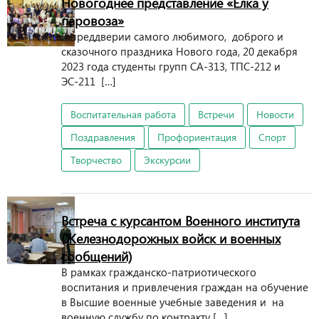
Новогоднее представление «Елка у
паровоза»
В преддверии самого любимого, доброго и
сказочного праздника Нового года, 20 декабря
2023 года студенты групп СА-313, ТПС-212 и
ЭС-211 […]
Воспитательная работа
Встречи
Новости
Поздравления
Профориентация
Спорт
Творчество
Экскурсии
Встреча с курсантом Военного института
(Железнодорожных войск и военных
сообщений)
В рамках гражданско-патриотического
воспитания и привлечения граждан на обучение
в Высшие военные учебные заведения и на
военную службу по контракту […]