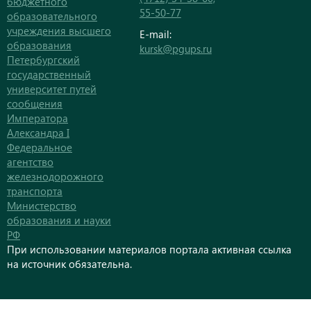
бюджетного
55-50-77
образовательного
учреждения высшего
E-mail:
образования
kursk@pgups.ru
Петербургский
государственный
университет путей
сообщения
Императора
Александра I
Федеральное
агентство
железнодорожного
транспорта
Министерство
образования и науки
РФ
При использовании материалов портала активная ссылка
на источник обязательна.